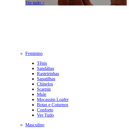
Ver tudo >
Feminino
Tênis
Sandálias
Rasteirinhas
Sapatilhas
Chinelos
Scarpin
Mule
Mocassim Loafer
Botas e Coturnos
Conforto
Ver Tudo
Masculino