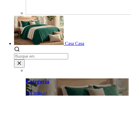
Casa
Casa
Categoria
Ver tudo >