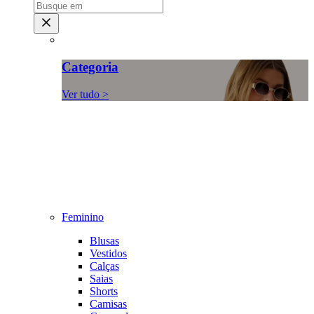
Categoria
Ver tudo >
Feminino
Blusas
Vestidos
Calças
Saias
Shorts
Camisas