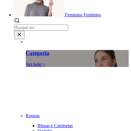
Feminino
Feminino
Categoria
Ver tudo >
Roupas
Blusas e Camisetas
Vestidos