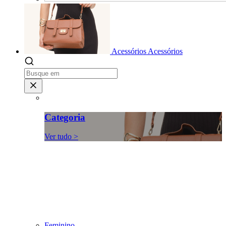
Acessórios
Acessórios
Categoria
Ver tudo >
Feminino