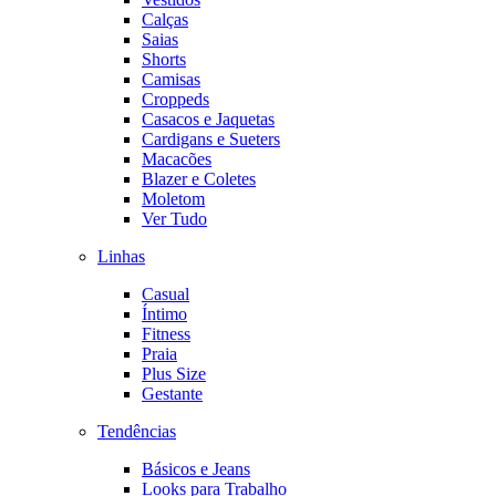
Calças
Saias
Shorts
Camisas
Croppeds
Casacos e Jaquetas
Cardigans e Sueters
Macacões
Blazer e Coletes
Moletom
Ver Tudo
Linhas
Casual
Íntimo
Fitness
Praia
Plus Size
Gestante
Tendências
Básicos e Jeans
Looks para Trabalho