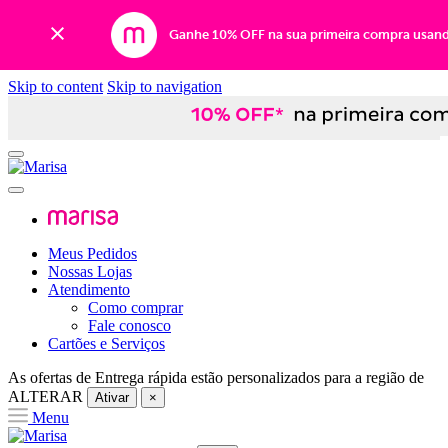
Ganhe 10% OFF na sua primeira compra usan
Skip to content
Skip to navigation
Meus Pedidos
Nossas Lojas
Atendimento
Como comprar
Fale conosco
Cartões e Serviços
As ofertas de
Entrega rápida
estão personalizados para a região de
ALTERAR
Ativar
×
Menu