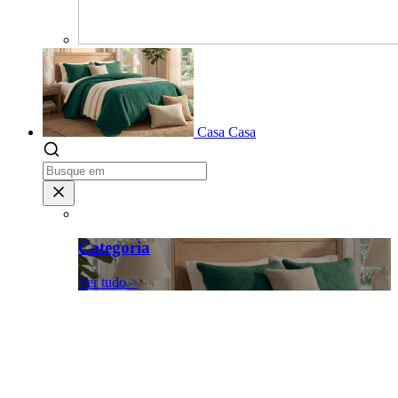
Casa
Casa
Categoria
Ver tudo >