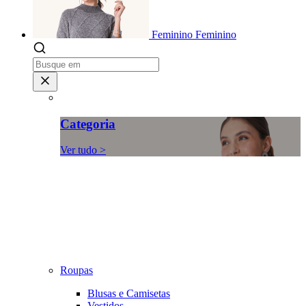
Feminino
Feminino
Categoria
Ver tudo >
Roupas
Blusas e Camisetas
Vestidos