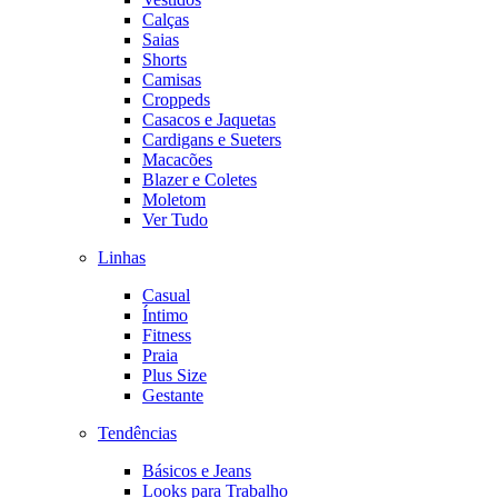
Calças
Saias
Shorts
Camisas
Croppeds
Casacos e Jaquetas
Cardigans e Sueters
Macacões
Blazer e Coletes
Moletom
Ver Tudo
Linhas
Casual
Íntimo
Fitness
Praia
Plus Size
Gestante
Tendências
Básicos e Jeans
Looks para Trabalho