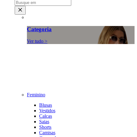
Categoria
Ver tudo >
Feminino
Blusas
Vestidos
Calças
Saias
Shorts
Camisas