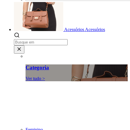
Acessórios
Acessórios
Categoria
Ver tudo >
Feminino