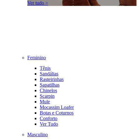
Ver tudo >
Feminino
Tênis
Sandálias
Rasteirinhas
Sapatilhas
Chinelos
Scarpin
Mule
Mocassim Loafer
Botas e Coturnos
Conforto
Ver Tudo
Masculino