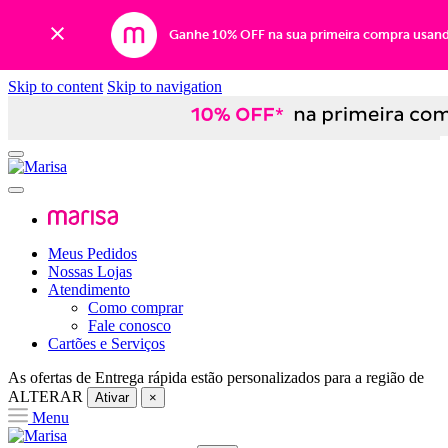
Ganhe 10% OFF na sua primeira compra usan
Skip to content
Skip to navigation
Meus Pedidos
Nossas Lojas
Atendimento
Como comprar
Fale conosco
Cartões e Serviços
As ofertas de
Entrega rápida
estão personalizados para a região de
ALTERAR
Ativar
×
Menu