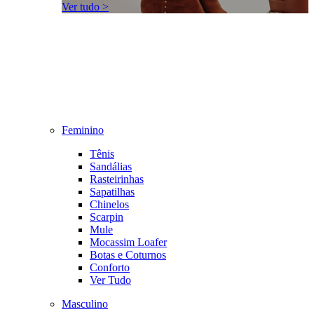
Ver tudo >
Feminino
Tênis
Sandálias
Rasteirinhas
Sapatilhas
Chinelos
Scarpin
Mule
Mocassim Loafer
Botas e Coturnos
Conforto
Ver Tudo
Masculino