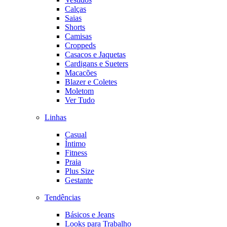
Calças
Saias
Shorts
Camisas
Croppeds
Casacos e Jaquetas
Cardigans e Sueters
Macacões
Blazer e Coletes
Moletom
Ver Tudo
Linhas
Casual
Íntimo
Fitness
Praia
Plus Size
Gestante
Tendências
Básicos e Jeans
Looks para Trabalho