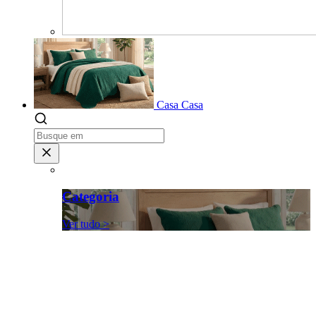
Casa
Casa
Categoria
Ver tudo >