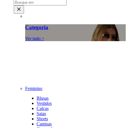
Categoria
Ver tudo >
Feminino
Blusas
Vestidos
Calças
Saias
Shorts
Camisas