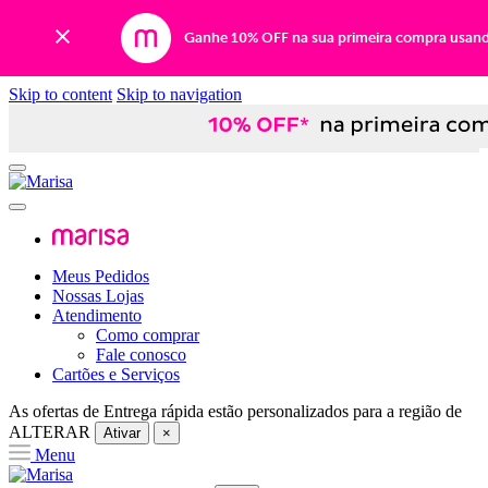
Ganhe 10% OFF na sua primeira compra usan
Skip to content
Skip to navigation
Meus Pedidos
Nossas Lojas
Atendimento
Como comprar
Fale conosco
Cartões e Serviços
As ofertas de
Entrega rápida
estão personalizados para a região de
ALTERAR
Ativar
×
Menu