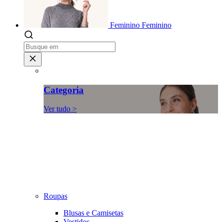
Feminino
Feminino
Categoria
Ver tudo >
Roupas
Blusas e Camisetas
Vestidos