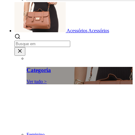
Acessórios
Acessórios
Categoria
Ver tudo >
Feminino