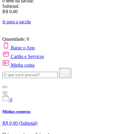
0 item
na sacola:
Subtotal:
R$ 0,00
Ir para a sacola
Quantidade: 0
Baixe o App
Cartão e Serviços
Minha conta
0
Minhas compras
R$ 0,00
(Subtotal)