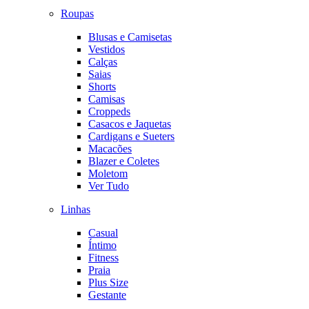
Roupas
Blusas e Camisetas
Vestidos
Calças
Saias
Shorts
Camisas
Croppeds
Casacos e Jaquetas
Cardigans e Sueters
Macacões
Blazer e Coletes
Moletom
Ver Tudo
Linhas
Casual
Íntimo
Fitness
Praia
Plus Size
Gestante