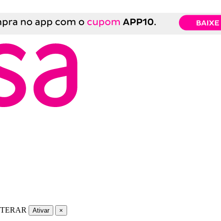
LTERAR
Ativar
×