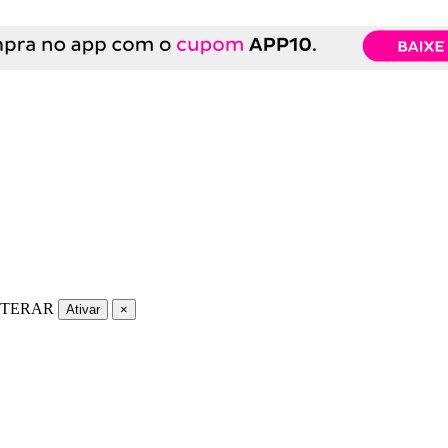
LTERAR
Ativar
×