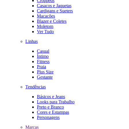
Croppeds
Casacos e Jaquetas
Cardigans e Sueters
Macacões
Blazer e Coletes
Moletom
Ver Tudo
Linhas
Casual
Íntimo
Fitness
Praia
Plus Size
Gestante
Tendências
Básicos e Jeans
Looks para Trabalho
Preto e Branco
Cores e Estampas
Personagens
Marcas