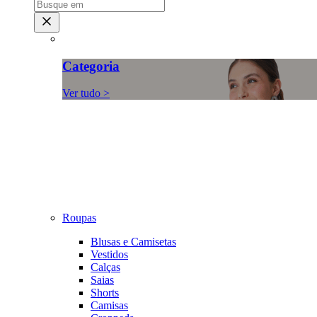
Categoria
Ver tudo >
Roupas
Blusas e Camisetas
Vestidos
Calças
Saias
Shorts
Camisas