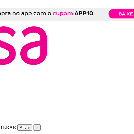
LTERAR
Ativar
×