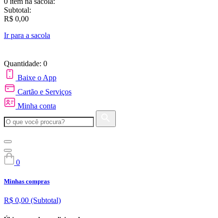
0 item
na sacola:
Subtotal:
R$ 0,00
Ir para a sacola
Quantidade: 0
Baixe o App
Cartão e Serviços
Minha conta
0
Minhas compras
R$ 0,00
(Subtotal)