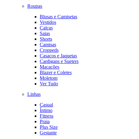
Roupas
Blusas e Camisetas
Vestidos
Calças
Saias
Shorts
Camisas
Croppeds
Casacos e Jaquetas
Cardigans e Sueters
Macacões
Blazer e Coletes
Moletom
Ver Tudo
Linhas
Casual
Íntimo
Fitness
Praia
Plus Size
Gestante