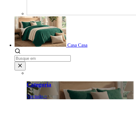
Casa
Casa
Categoria
Ver tudo >