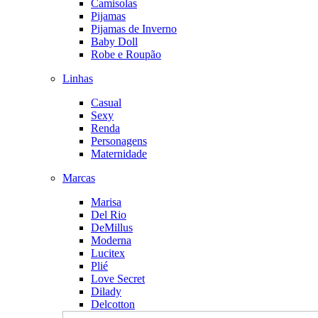
Camisolas
Pijamas
Pijamas de Inverno
Baby Doll
Robe e Roupão
Linhas
Casual
Sexy
Renda
Personagens
Maternidade
Marcas
Marisa
Del Rio
DeMillus
Moderna
Lucitex
Plié
Love Secret
Dilady
Delcotton