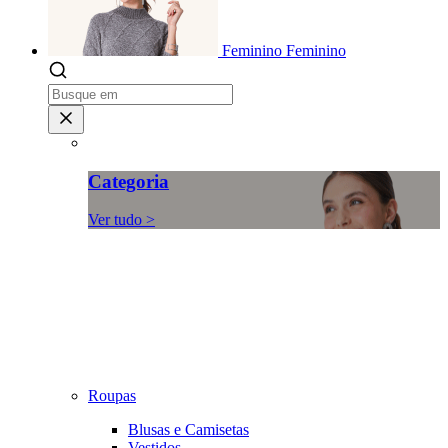
Feminino
Feminino
Categoria
Ver tudo >
Roupas
Blusas e Camisetas
Vestidos