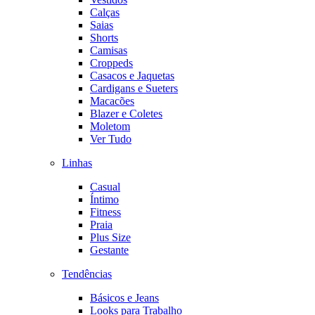
Calças
Saias
Shorts
Camisas
Croppeds
Casacos e Jaquetas
Cardigans e Sueters
Macacões
Blazer e Coletes
Moletom
Ver Tudo
Linhas
Casual
Íntimo
Fitness
Praia
Plus Size
Gestante
Tendências
Básicos e Jeans
Looks para Trabalho