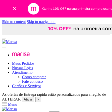
Ganhe 10% OFF na sua primeira compra usan
Skip to content
Skip to navigation
Meus Pedidos
Nossas Lojas
Atendimento
Como comprar
Fale conosco
Cartões e Serviços
As ofertas de
Entrega rápida
estão personalizados para a região de
ALTERAR
Ativar
×
Menu