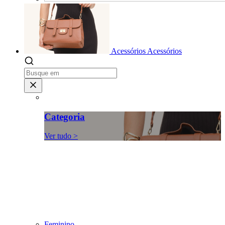
Acessórios
Acessórios
Categoria
Ver tudo >
Feminino