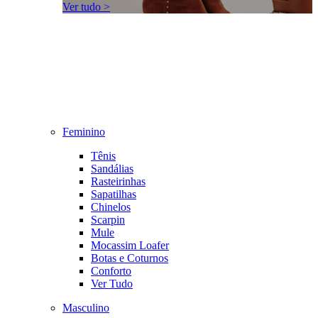
Ver tudo >
Feminino
Tênis
Sandálias
Rasteirinhas
Sapatilhas
Chinelos
Scarpin
Mule
Mocassim Loafer
Botas e Coturnos
Conforto
Ver Tudo
Masculino