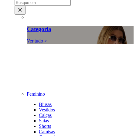
Categoria
Ver tudo >
Feminino
Blusas
Vestidos
Calças
Saias
Shorts
Camisas