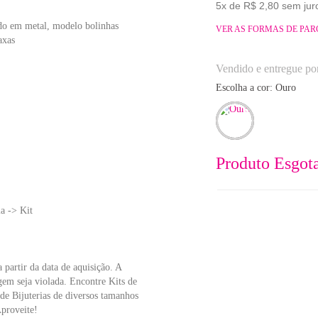
5x de R$ 2,80 sem jur
do em metal, modelo bolinhas
VER AS FORMAS DE PA
axas
Vendido e entregue po
Escolha a cor:
ouro
Produto Esgot
a -> Kit
 partir da data de aquisição. A
gem seja violada. Encontre Kits de
de Bijuterias de diversos tamanhos
Aproveite!