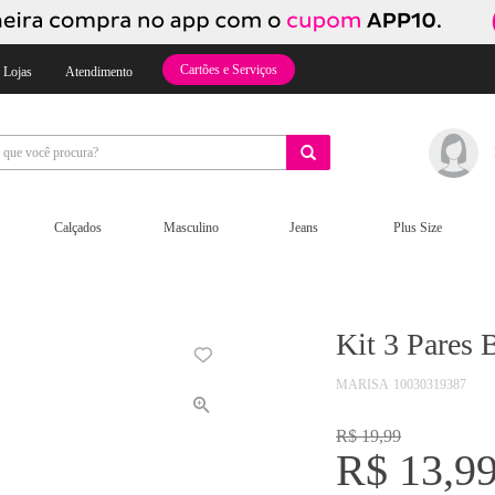
Cartões e Serviços
 Lojas
Atendimento
Calçados
Masculino
Jeans
Plus Size
Kit 3 Pares 
MARISA
10030319387
R$ 19,99
R$ 13,9