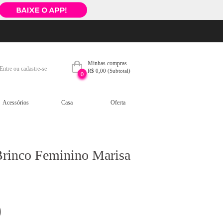
Minhas compras
Entre ou cadastre-se
R$ 0,00
(Subtotal)
0
Acessórios
Casa
Oferta
Brinco Feminino Marisa
9