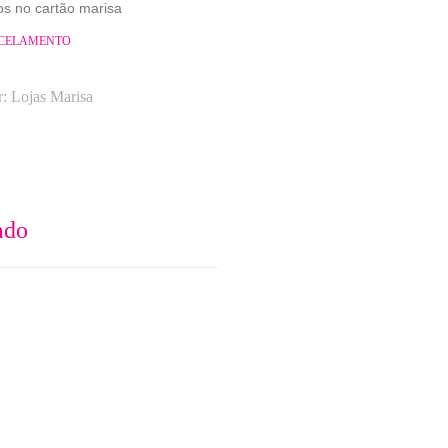
os no cartão marisa
RCELAMENTO
r:
Lojas Marisa
ado