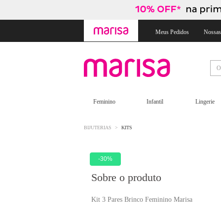
Skip
Skip
to
to
content
navigation
Meus Pedidos
Nossas
Feminino
Infantil
Lingerie
BIJUTERIAS
KITS
-30%
Sobre o produto
Kit 3 Pares Brinco Feminino Marisa