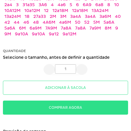
2a4
3
31a35
3A6
4
4a6
5
6
6A9
6a8
8
10
10A12M
10a12M
12
12a18M
12a18M
13A24M
13a24M
18
27a33
2M
3M
3a4A
3a4A
3a6M
40
42
44
46
48
4A6M
4a6M
50
52
5M
5a6A
5a6A
6M
6a9M
7A9M
7a8A
7a8A
7a9M
8M
9
9M
9a10A
9a10A
9a12
9a12M
QUANTIDADE
Selecione o tamanho, antes de definir a quantidade
ADICIONAR À SACOLA
COMPRAR AGORA