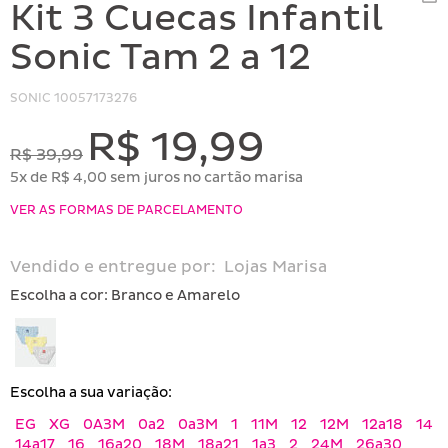
Kit 3 Cuecas Infantil
Sonic Tam 2 a 12
SONIC
10057173276
R$ 19,99
R$ 39,99
5x de R$ 4,00 sem juros no cartão marisa
VER AS FORMAS DE PARCELAMENTO
Vendido e entregue por:
Lojas Marisa
Escolha a cor:
Branco e Amarelo
Escolha a sua variação:
EG
XG
0A3M
0a2
0a3M
1
11M
12
12M
12a18
14
14a17
16
16a20
18M
18a21
1a3
2
24M
26a30