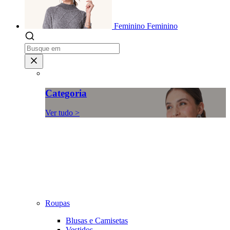
Feminino
Feminino
Categoria
Ver tudo >
Roupas
Blusas e Camisetas
Vestidos