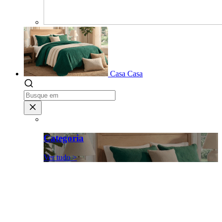
Casa
Casa
Categoria
Ver tudo >