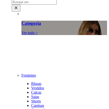
Categoria
Ver tudo >
Feminino
Blusas
Vestidos
Calças
Saias
Shorts
Camisas