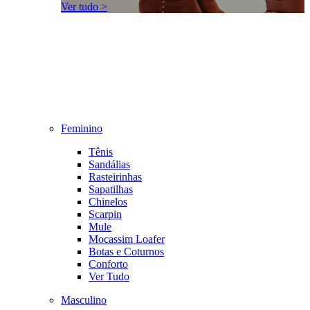
Ver tudo >
Feminino
Tênis
Sandálias
Rasteirinhas
Sapatilhas
Chinelos
Scarpin
Mule
Mocassim Loafer
Botas e Coturnos
Conforto
Ver Tudo
Masculino