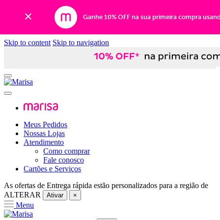
Ganhe 10% OFF na sua primeira compra usan
Skip to content
Skip to navigation
Meus Pedidos
Nossas Lojas
Atendimento
Como comprar
Fale conosco
Cartões e Serviços
As ofertas de
Entrega rápida
estão personalizados para a região de
ALTERAR
Ativar
×
Menu