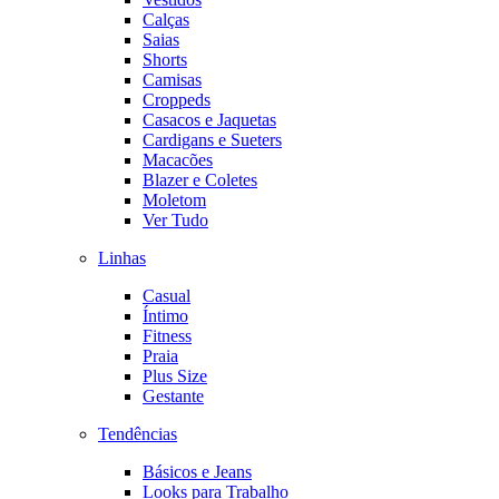
Calças
Saias
Shorts
Camisas
Croppeds
Casacos e Jaquetas
Cardigans e Sueters
Macacões
Blazer e Coletes
Moletom
Ver Tudo
Linhas
Casual
Íntimo
Fitness
Praia
Plus Size
Gestante
Tendências
Básicos e Jeans
Looks para Trabalho