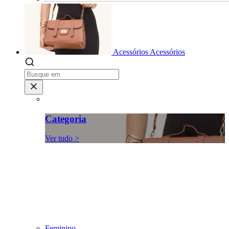
Acessórios
Acessórios
Categoria
Ver tudo >
Feminino