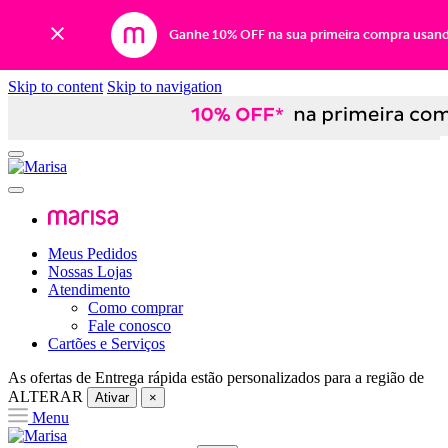
Ganhe 10% OFF na sua primeira compra usan
Skip to content
Skip to navigation
Meus Pedidos
Nossas Lojas
Atendimento
Como comprar
Fale conosco
Cartões e Serviços
As ofertas de
Entrega rápida
estão personalizados para a região de
ALTERAR
Ativar
×
Menu