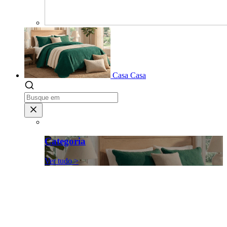
Casa
Casa
Categoria
Ver tudo >