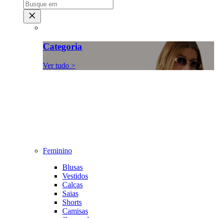
Categoria
Ver tudo >
Feminino
Blusas
Vestidos
Calças
Saias
Shorts
Camisas