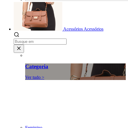
Acessórios
Acessórios
Categoria
Ver tudo >
Feminino