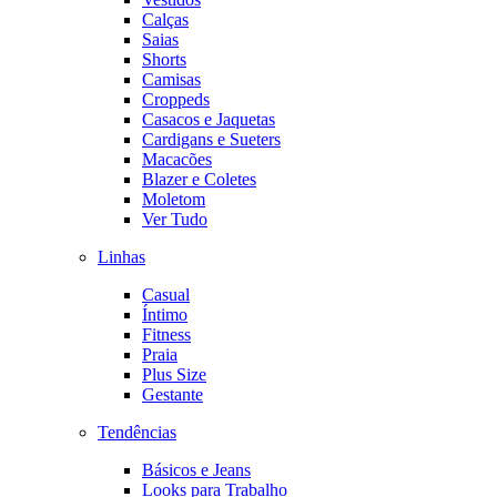
Calças
Saias
Shorts
Camisas
Croppeds
Casacos e Jaquetas
Cardigans e Sueters
Macacões
Blazer e Coletes
Moletom
Ver Tudo
Linhas
Casual
Íntimo
Fitness
Praia
Plus Size
Gestante
Tendências
Básicos e Jeans
Looks para Trabalho