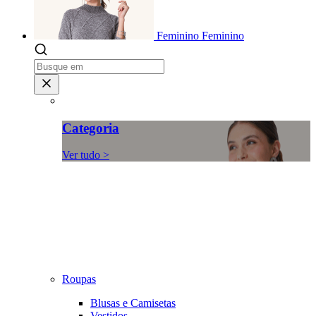
Feminino
Feminino
Categoria
Ver tudo >
Roupas
Blusas e Camisetas
Vestidos