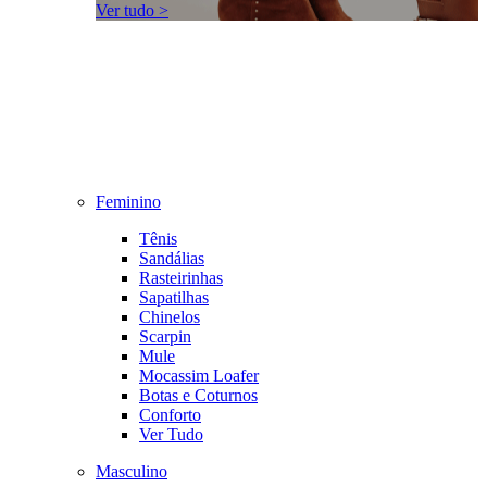
Ver tudo >
Feminino
Tênis
Sandálias
Rasteirinhas
Sapatilhas
Chinelos
Scarpin
Mule
Mocassim Loafer
Botas e Coturnos
Conforto
Ver Tudo
Masculino