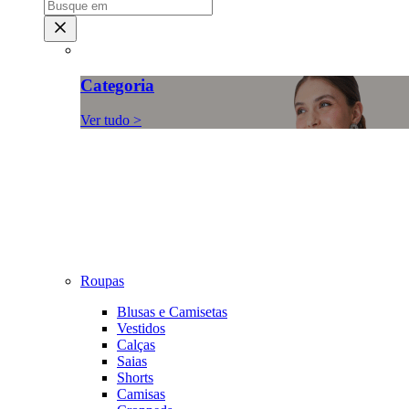
Categoria
Ver tudo >
Roupas
Blusas e Camisetas
Vestidos
Calças
Saias
Shorts
Camisas