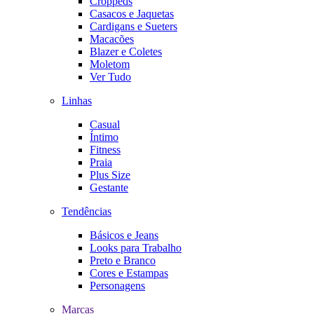
Croppeds
Casacos e Jaquetas
Cardigans e Sueters
Macacões
Blazer e Coletes
Moletom
Ver Tudo
Linhas
Casual
Íntimo
Fitness
Praia
Plus Size
Gestante
Tendências
Básicos e Jeans
Looks para Trabalho
Preto e Branco
Cores e Estampas
Personagens
Marcas