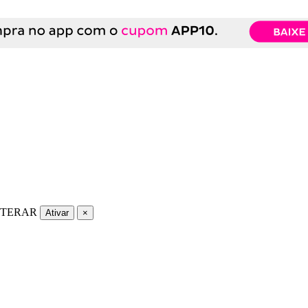
LTERAR
Ativar
×