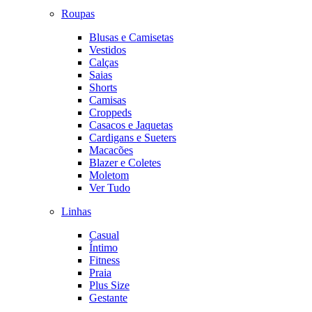
Roupas
Blusas e Camisetas
Vestidos
Calças
Saias
Shorts
Camisas
Croppeds
Casacos e Jaquetas
Cardigans e Sueters
Macacões
Blazer e Coletes
Moletom
Ver Tudo
Linhas
Casual
Íntimo
Fitness
Praia
Plus Size
Gestante