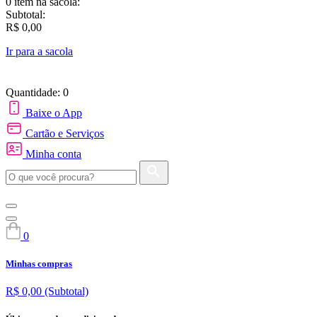
0 item
na sacola:
Subtotal:
R$ 0,00
Ir para a sacola
Quantidade: 0
Baixe o App
Cartão e Serviços
Minha conta
0
Minhas compras
R$ 0,00
(Subtotal)