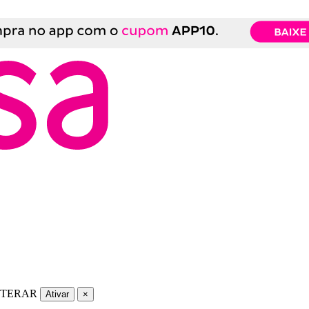
LTERAR
Ativar
×