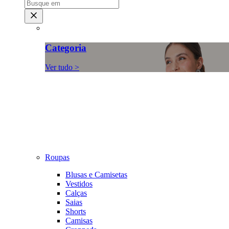
Categoria
Ver tudo >
Roupas
Blusas e Camisetas
Vestidos
Calças
Saias
Shorts
Camisas