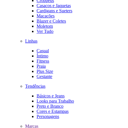
Croppeds
Casacos e Jaquetas
Cardigans e Sueters
Macacões
Blazer e Coletes
Moletom
Ver Tudo
Linhas
Casual
Íntimo
Fitness
Praia
Plus Size
Gestante
Tendências
Básicos e Jeans
Looks para Trabalho
Preto e Branco
Cores e Estampas
Personagens
Marcas