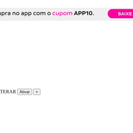
LTERAR
Ativar
×