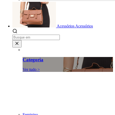
Acessórios
Acessórios
Categoria
Ver tudo >
Feminino