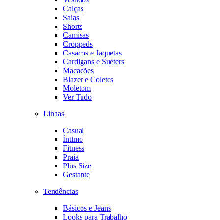
Calças
Saias
Shorts
Camisas
Croppeds
Casacos e Jaquetas
Cardigans e Sueters
Macacões
Blazer e Coletes
Moletom
Ver Tudo
Linhas
Casual
Íntimo
Fitness
Praia
Plus Size
Gestante
Tendências
Básicos e Jeans
Looks para Trabalho