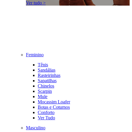
Ver tudo >
Feminino
Tênis
Sandálias
Rasteirinhas
Sapatilhas
Chinelos
Scarpin
Mule
Mocassim Loafer
Botas e Coturnos
Conforto
Ver Tudo
Masculino