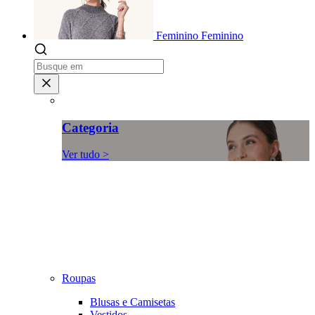
Feminino
Feminino
Categoria
Ver tudo >
Roupas
Blusas e Camisetas
Vestidos