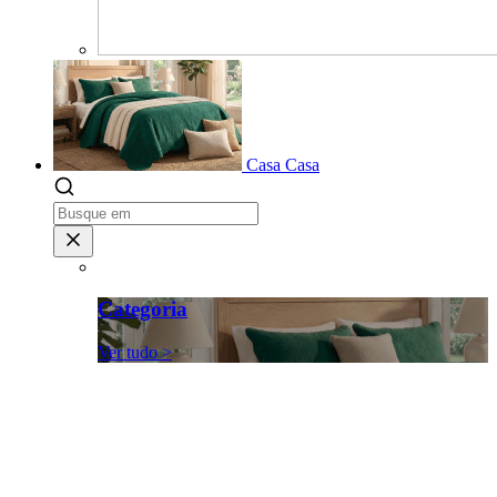
Casa
Casa
Categoria
Ver tudo >