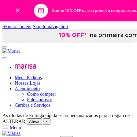
Ganhe 10% OFF na sua primeira compra usan
Skip to content
Skip to navigation
Meus Pedidos
Nossas Lojas
Atendimento
Como comprar
Fale conosco
Cartões e Serviços
As ofertas de
Entrega rápida
estão personalizados para a região de
ALTERAR
Ativar
×
Menu