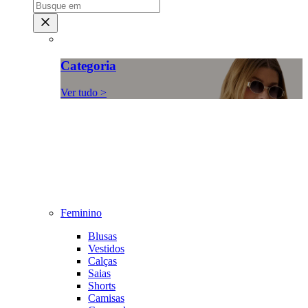
Categoria
Ver tudo >
Feminino
Blusas
Vestidos
Calças
Saias
Shorts
Camisas