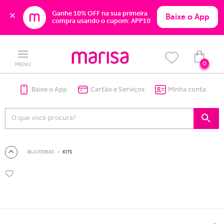
Ganhe 10% OFF na sua primeira 
Baixe o App
compra usando o cupom: APP10
Skip
Skip
to
to
content
navigation
0
MENU
Baixe o App
Cartão e Serviços
Minha conta
BIJUTERIAS
KITS