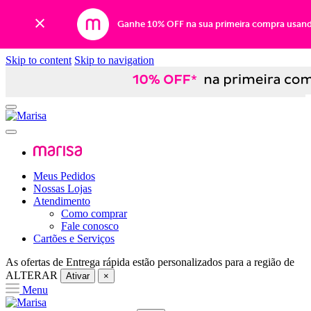
Ganhe 10% OFF na sua primeira compra usan
Skip to content
Skip to navigation
Meus Pedidos
Nossas Lojas
Atendimento
Como comprar
Fale conosco
Cartões e Serviços
As ofertas de
Entrega rápida
estão personalizados para a região de
ALTERAR
Ativar
×
Menu