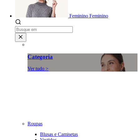
Feminino
Feminino
Categoria
Ver tudo >
Roupas
Blusas e Camisetas
Vestidos