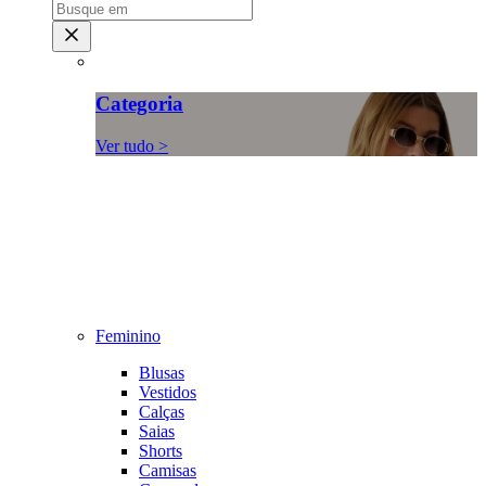
Categoria
Ver tudo >
Feminino
Blusas
Vestidos
Calças
Saias
Shorts
Camisas