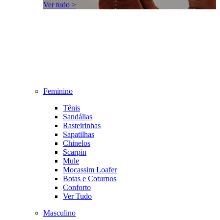
Ver tudo >
Feminino
Tênis
Sandálias
Rasteirinhas
Sapatilhas
Chinelos
Scarpin
Mule
Mocassim Loafer
Botas e Coturnos
Conforto
Ver Tudo
Masculino