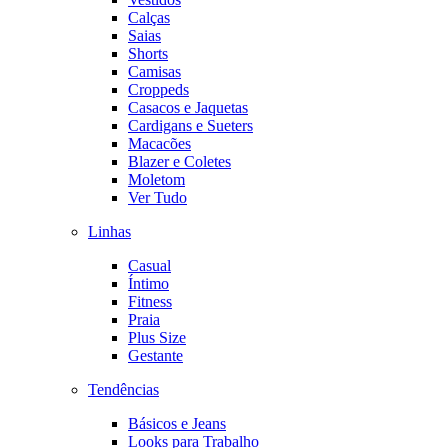
Calças
Saias
Shorts
Camisas
Croppeds
Casacos e Jaquetas
Cardigans e Sueters
Macacões
Blazer e Coletes
Moletom
Ver Tudo
Linhas
Casual
Íntimo
Fitness
Praia
Plus Size
Gestante
Tendências
Básicos e Jeans
Looks para Trabalho