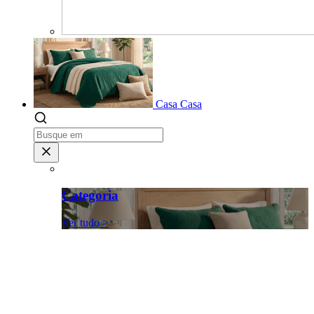
Casa
Casa
Categoria
Ver tudo >