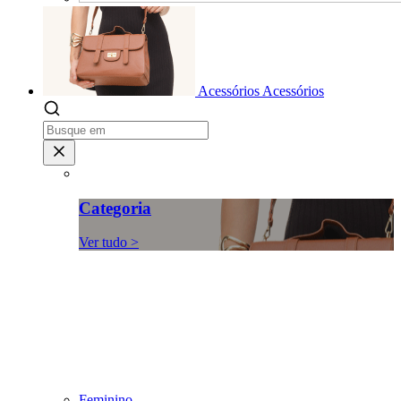
Acessórios
Acessórios
Categoria
Ver tudo >
Feminino