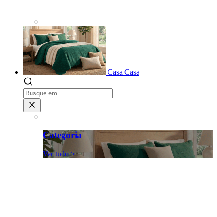
Casa
Casa
Categoria
Ver tudo >