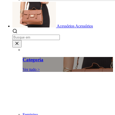
Acessórios
Acessórios
Categoria
Ver tudo >
Feminino