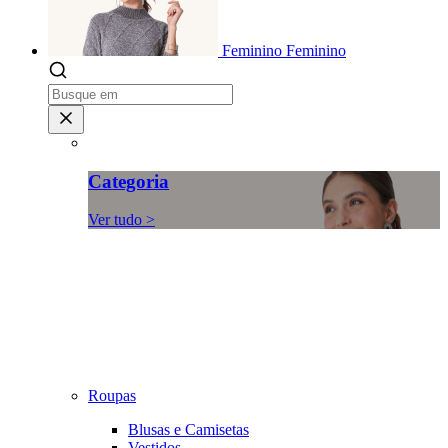
Feminino
Feminino
Categoria
Ver tudo >
Roupas
Blusas e Camisetas
Vestidos