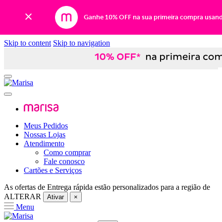
Ganhe 10% OFF na sua primeira compra usan
Skip to content
Skip to navigation
Meus Pedidos
Nossas Lojas
Atendimento
Como comprar
Fale conosco
Cartões e Serviços
As ofertas de
Entrega rápida
estão personalizados para a região de
ALTERAR
Ativar
×
Menu