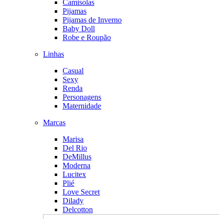
Camisolas
Pijamas
Pijamas de Inverno
Baby Doll
Robe e Roupão
Linhas
Casual
Sexy
Renda
Personagens
Maternidade
Marcas
Marisa
Del Rio
DeMillus
Moderna
Lucitex
Plié
Love Secret
Dilady
Delcotton