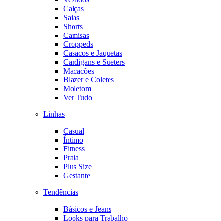
Calças
Saias
Shorts
Camisas
Croppeds
Casacos e Jaquetas
Cardigans e Sueters
Macacões
Blazer e Coletes
Moletom
Ver Tudo
Linhas
Casual
Íntimo
Fitness
Praia
Plus Size
Gestante
Tendências
Básicos e Jeans
Looks para Trabalho