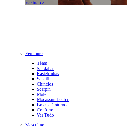
Ver tudo >
Feminino
Tênis
Sandálias
Rasteirinhas
Sapatilhas
Chinelos
Scarpin
Mule
Mocassim Loafer
Botas e Coturnos
Conforto
Ver Tudo
Masculino