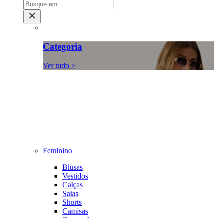
Categoria
Ver tudo >
Feminino
Blusas
Vestidos
Calças
Saias
Shorts
Camisas