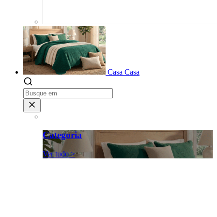
Casa
Casa
Categoria
Ver tudo >