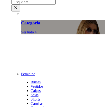
Categoria
Ver tudo >
Feminino
Blusas
Vestidos
Calças
Saias
Shorts
Camisas