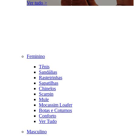
Ver tudo >
Feminino
Tênis
Sandálias
Rasteirinhas
Sapatilhas
Chinelos
Scarpin
Mule
Mocassim Loafer
Botas e Coturnos
Conforto
Ver Tudo
Masculino