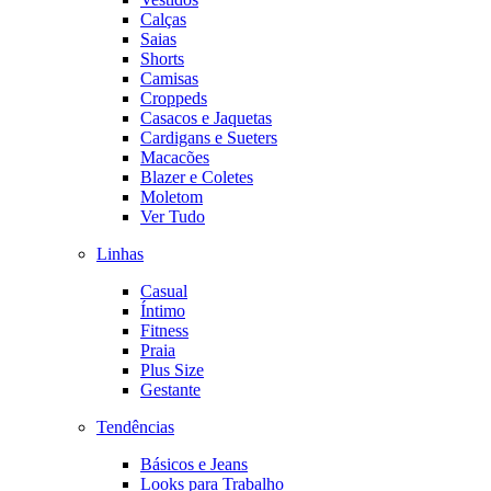
Calças
Saias
Shorts
Camisas
Croppeds
Casacos e Jaquetas
Cardigans e Sueters
Macacões
Blazer e Coletes
Moletom
Ver Tudo
Linhas
Casual
Íntimo
Fitness
Praia
Plus Size
Gestante
Tendências
Básicos e Jeans
Looks para Trabalho