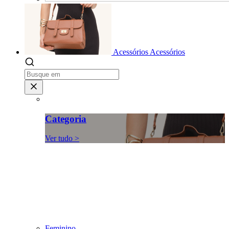
Acessórios
Acessórios
Categoria
Ver tudo >
Feminino