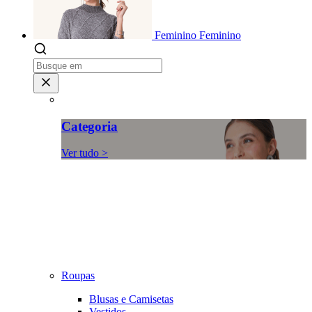
Feminino
Feminino
Categoria
Ver tudo >
Roupas
Blusas e Camisetas
Vestidos