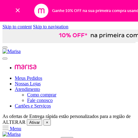
Ganhe 10% OFF na sua primeira compra usan
Skip to content
Skip to navigation
Meus Pedidos
Nossas Lojas
Atendimento
Como comprar
Fale conosco
Cartões e Serviços
As ofertas de
Entrega rápida
estão personalizados para a região de
ALTERAR
Ativar
×
Menu