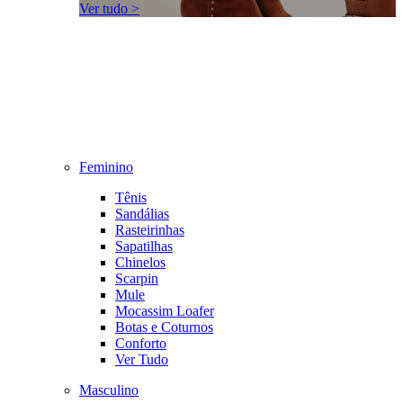
Ver tudo >
Feminino
Tênis
Sandálias
Rasteirinhas
Sapatilhas
Chinelos
Scarpin
Mule
Mocassim Loafer
Botas e Coturnos
Conforto
Ver Tudo
Masculino