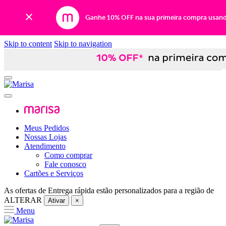
Ganhe 10% OFF na sua primeira compra usan
Skip to content
Skip to navigation
Meus Pedidos
Nossas Lojas
Atendimento
Como comprar
Fale conosco
Cartões e Serviços
As ofertas de
Entrega rápida
estão personalizados para a região de
ALTERAR
Ativar
×
Menu