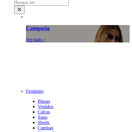
Categoria
Ver tudo >
Feminino
Blusas
Vestidos
Calças
Saias
Shorts
Camisas