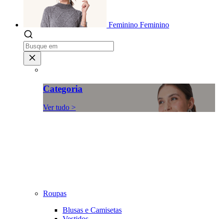
Feminino
Feminino
Categoria
Ver tudo >
Roupas
Blusas e Camisetas
Vestidos