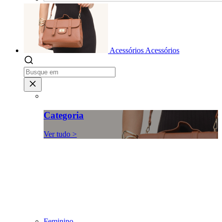
Acessórios
Acessórios
Categoria
Ver tudo >
Feminino