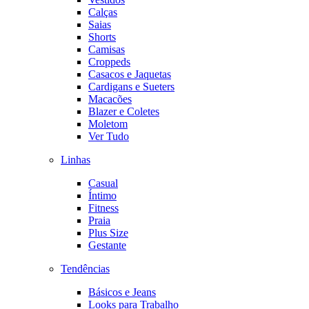
Calças
Saias
Shorts
Camisas
Croppeds
Casacos e Jaquetas
Cardigans e Sueters
Macacões
Blazer e Coletes
Moletom
Ver Tudo
Linhas
Casual
Íntimo
Fitness
Praia
Plus Size
Gestante
Tendências
Básicos e Jeans
Looks para Trabalho