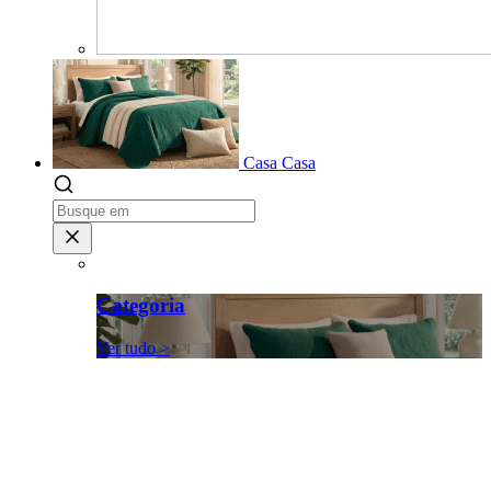
Casa
Casa
Categoria
Ver tudo >