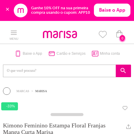
Ganhe 10% OFF na sua primeira 
Baixe o App
compra usando o cupom: APP10
Skip
Skip
to
to
content
navigation
0
MENU
Baixe o App
Cartão e Serviços
Minha conta
MARCAS
MARISA
-33%
Kimono Feminino Estampa Floral Franjas
Manga Curta Marisa