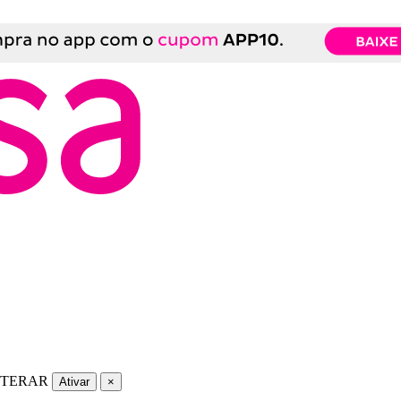
LTERAR
Ativar
×