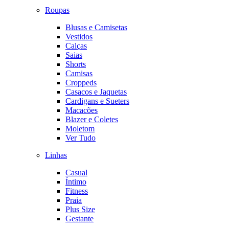
Roupas
Blusas e Camisetas
Vestidos
Calças
Saias
Shorts
Camisas
Croppeds
Casacos e Jaquetas
Cardigans e Sueters
Macacões
Blazer e Coletes
Moletom
Ver Tudo
Linhas
Casual
Íntimo
Fitness
Praia
Plus Size
Gestante