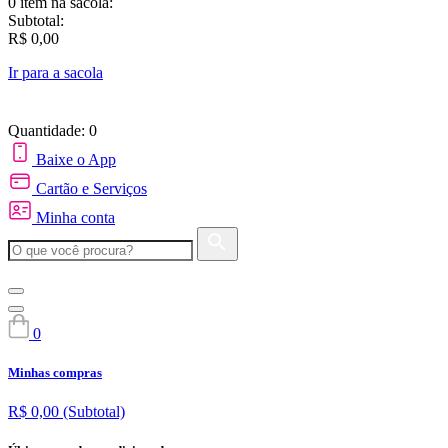
0 item
na sacola:
Subtotal:
R$ 0,00
Ir para a sacola
Quantidade: 0
Baixe o App
Cartão e Serviços
Minha conta
0
Minhas compras
R$ 0,00
(Subtotal)