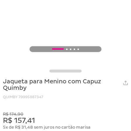
1
2
3
4
5
Jaqueta para Menino com Capuz
Quimby
QUIMBY
79995887347
R$ 174,90
R$ 157,41
5x de R$ 31,48 sem juros no cartão marisa