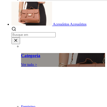
Acessórios
Acessórios
Categoria
Ver tudo >
Feminino