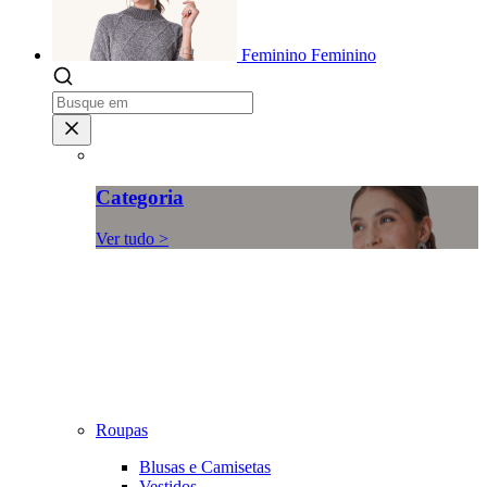
Feminino
Feminino
Categoria
Ver tudo >
Roupas
Blusas e Camisetas
Vestidos