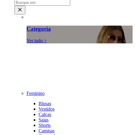
Categoria
Ver tudo >
Feminino
Blusas
Vestidos
Calças
Saias
Shorts
Camisas