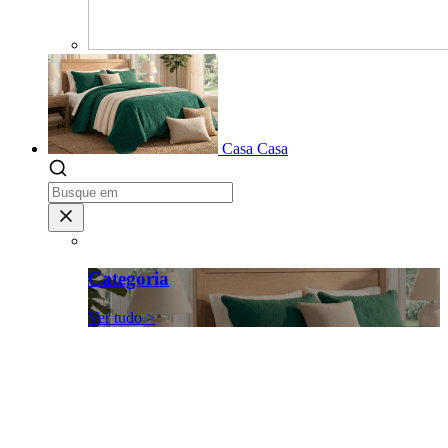
Casa
Casa
Categoria
Ver tudo >