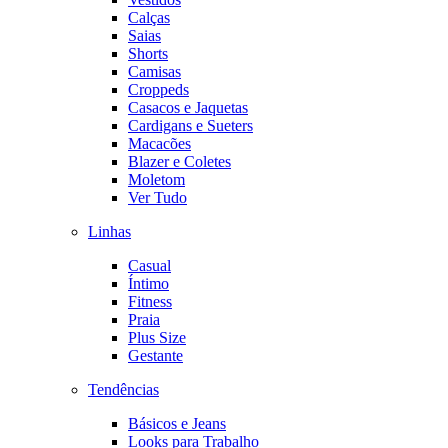
Calças
Saias
Shorts
Camisas
Croppeds
Casacos e Jaquetas
Cardigans e Sueters
Macacões
Blazer e Coletes
Moletom
Ver Tudo
Linhas
Casual
Íntimo
Fitness
Praia
Plus Size
Gestante
Tendências
Básicos e Jeans
Looks para Trabalho