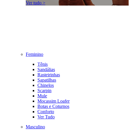
Ver tudo >
Feminino
Tênis
Sandálias
Rasteirinhas
Sapatilhas
Chinelos
Scarpin
Mule
Mocassim Loafer
Botas e Coturnos
Conforto
Ver Tudo
Masculino