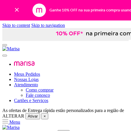
Ganhe 10% OFF na sua primeira compra usan
Skip to content
Skip to navigation
Meus Pedidos
Nossas Lojas
Atendimento
Como comprar
Fale conosco
Cartões e Serviços
As ofertas de
Entrega rápida
estão personalizados para a região de
ALTERAR
Ativar
×
Menu