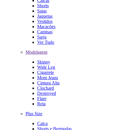
Calças
Shorts
Saias
Jaquetas
Vestidos
Macacões
Camisas
Sarja
Ver Tudo
Modelagem
Skinny
Wide Leg
Cigarrete
Mom Jeans
Cintura Alta
Clochard
Destroyed
Flare
Reta
Plus Size
Calça
Shorts e Bermudas