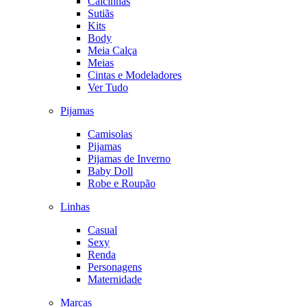
Calcinhas
Sutiãs
Kits
Body
Meia Calça
Meias
Cintas e Modeladores
Ver Tudo
Pijamas
Camisolas
Pijamas
Pijamas de Inverno
Baby Doll
Robe e Roupão
Linhas
Casual
Sexy
Renda
Personagens
Maternidade
Marcas