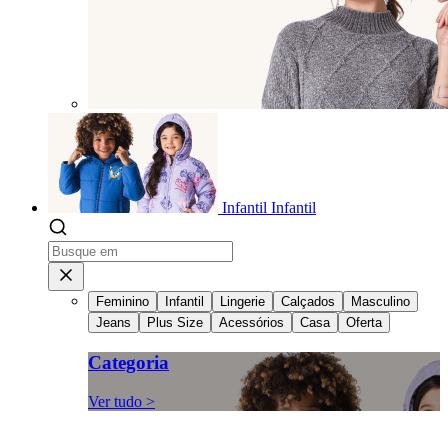
Infantil
Infantil
Feminino
Infantil
Lingerie
Calçados
Masculino
Jeans
Plus Size
Acessórios
Casa
Oferta
Categoria
Ver tudo >