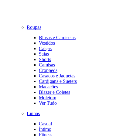
Roupas
Blusas e Camisetas
Vestidos
Calças
Saias
Shorts
Camisas
Croppeds
Casacos e Jaquetas
Cardigans e Sueters
Macacões
Blazer e Coletes
Moletom
Ver Tudo
Linhas
Casual
Íntimo
Fitness