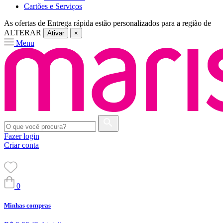
Cartões e Serviços
As ofertas de
Entrega rápida
estão personalizados para a região de
ALTERAR
Ativar
×
Menu
Fazer login
Criar conta
0
Minhas compras