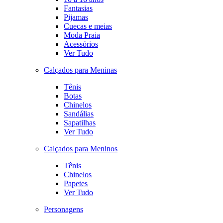
Fantasias
Pijamas
Cuecas e meias
Moda Praia
Acessórios
Ver Tudo
Calçados para Meninas
Tênis
Botas
Chinelos
Sandálias
Sapatilhas
Ver Tudo
Calçados para Meninos
Tênis
Chinelos
Papetes
Ver Tudo
Personagens