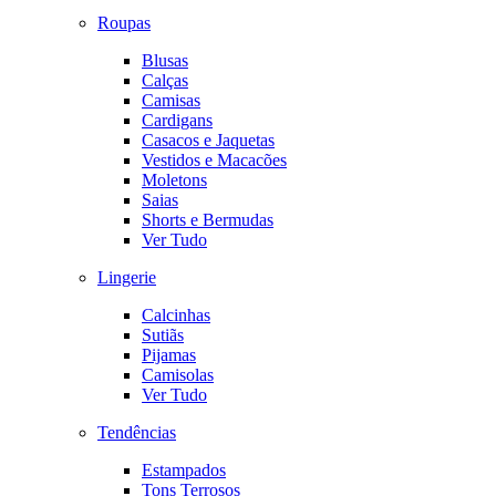
Roupas
Blusas
Calças
Camisas
Cardigans
Casacos e Jaquetas
Vestidos e Macacões
Moletons
Saias
Shorts e Bermudas
Ver Tudo
Lingerie
Calcinhas
Sutiãs
Pijamas
Camisolas
Ver Tudo
Tendências
Estampados
Tons Terrosos