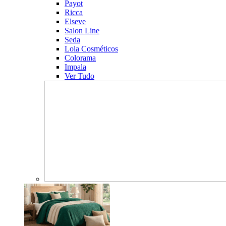
Payot
Ricca
Elseve
Salon Line
Seda
Lola Cosméticos
Colorama
Impala
Ver Tudo