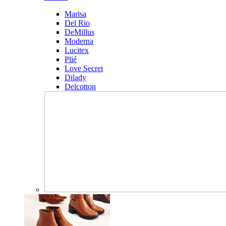
Marisa
Del Rio
DeMillus
Moderna
Lucitex
Plié
Love Secret
Dilady
Delcotton