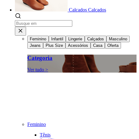
Calçados
Calçados
Feminino
Infantil
Lingerie
Calçados
Masculino
Jeans
Plus Size
Acessórios
Casa
Oferta
Categoria
Ver tudo >
Feminino
Tênis