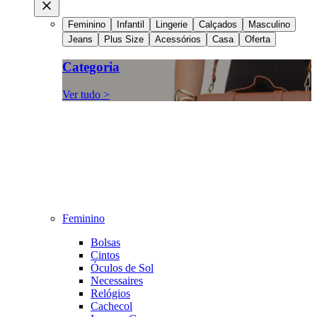
Feminino
Infantil
Lingerie
Calçados
Masculino
Jeans
Plus Size
Acessórios
Casa
Oferta
Categoria
Ver tudo >
Feminino
Bolsas
Cintos
Óculos de Sol
Necessaires
Relógios
Cachecol