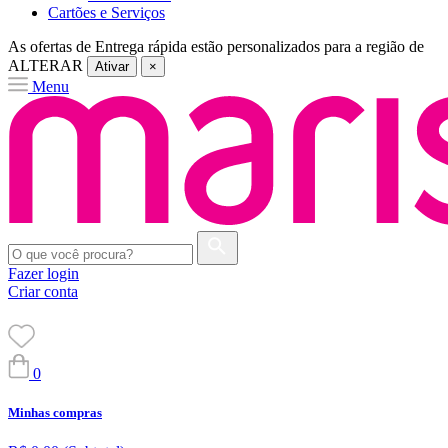
Cartões e Serviços
As ofertas de
Entrega rápida
estão personalizados para a região de
ALTERAR
Ativar
×
Menu
Fazer login
Criar conta
0
Minhas compras