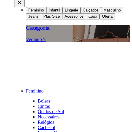
Feminino
Infantil
Lingerie
Calçados
Masculino
Jeans
Plus Size
Acessórios
Casa
Oferta
Categoria
Ver tudo >
Feminino
Bolsas
Cintos
Óculos de Sol
Necessaires
Relógios
Cachecol