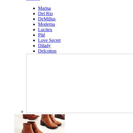
Marisa
Del Rio
DeMillus
Moderna
Lucitex
Plié
Love Secret
Dilady
Delcotton