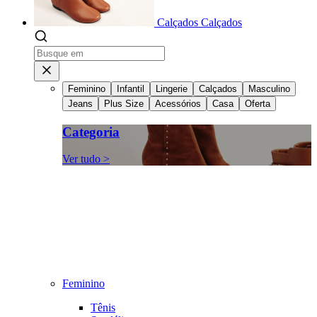
Calçados
Calçados
Feminino
Infantil
Lingerie
Calçados
Masculino
Jeans
Plus Size
Acessórios
Casa
Oferta
Categoria
Ver tudo >
Feminino
Tênis