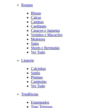
Roupas
Blusas
Calças
Camisas
Cardigans
Casacos e Jaquetas
Vestidos e Macacões
Moletons
Saias
Shorts e Bermudas
Ver Tudo
Lingerie
Calcinhas
Sutiãs
Pijamas
Camisolas
Ver Tudo
Tendências
Estampados
Tons Terrosos