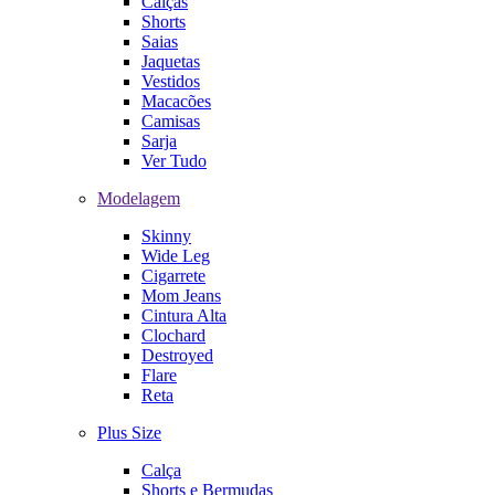
Calças
Shorts
Saias
Jaquetas
Vestidos
Macacões
Camisas
Sarja
Ver Tudo
Modelagem
Skinny
Wide Leg
Cigarrete
Mom Jeans
Cintura Alta
Clochard
Destroyed
Flare
Reta
Plus Size
Calça
Shorts e Bermudas