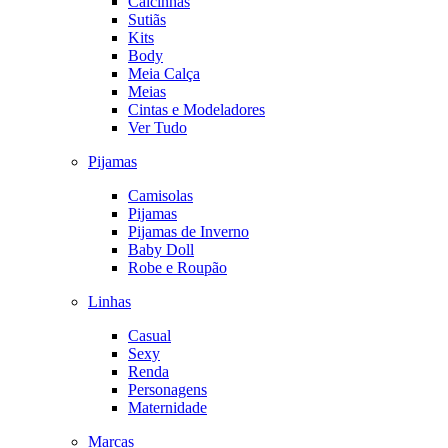
Calcinhas
Sutiãs
Kits
Body
Meia Calça
Meias
Cintas e Modeladores
Ver Tudo
Pijamas
Camisolas
Pijamas
Pijamas de Inverno
Baby Doll
Robe e Roupão
Linhas
Casual
Sexy
Renda
Personagens
Maternidade
Marcas