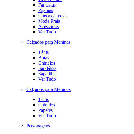
Fantasias
Pijamas
Cuecas e meias
Moda Praia
Acessórios
Ver Tudo
Calçados para Meninas
Tênis
Botas
Chinelos
Sandálias
Sapatilhas
Ver Tudo
Calçados para Meninos
Tênis
Chinelos
Papetes
Ver Tudo
Personagens