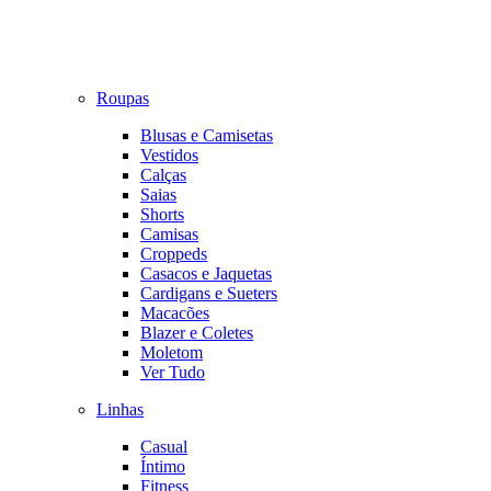
Roupas
Blusas e Camisetas
Vestidos
Calças
Saias
Shorts
Camisas
Croppeds
Casacos e Jaquetas
Cardigans e Sueters
Macacões
Blazer e Coletes
Moletom
Ver Tudo
Linhas
Casual
Íntimo
Fitness