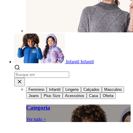
Infantil
Infantil
Feminino
Infantil
Lingerie
Calçados
Masculino
Jeans
Plus Size
Acessórios
Casa
Oferta
Categoria
Ver tudo >