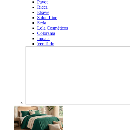
Payot
Ricca
Elseve
Salon Line
Seda
Lola Cosméticos
Colorama
Impala
Ver Tudo