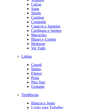
Calças
Saias
Shorts
Camisas
Croppeds
Casacos e Jaquetas
Cardigans e Sueters
Macacões
Blazer e Coletes
Moletom
Ver Tudo
Linhas
Casual
Íntimo
Fitness
Praia
Plus Size
Gestante
Tendências
Básicos e Jeans
Looks para Trabalho