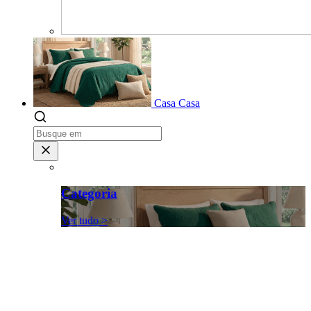
Casa
Casa
Categoria
Ver tudo >