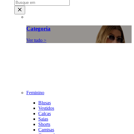
Categoria
Ver tudo >
Feminino
Blusas
Vestidos
Calças
Saias
Shorts
Camisas