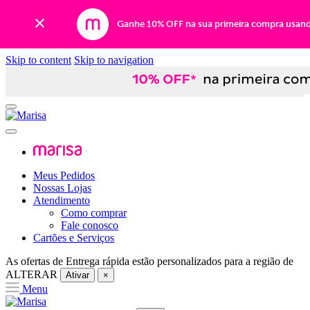
Ganhe 10% OFF na sua primeira compra usan
Skip to content
Skip to navigation
Meus Pedidos
Nossas Lojas
Atendimento
Como comprar
Fale conosco
Cartões e Serviços
As ofertas de
Entrega rápida
estão personalizados para a região de
ALTERAR
Ativar
×
Menu