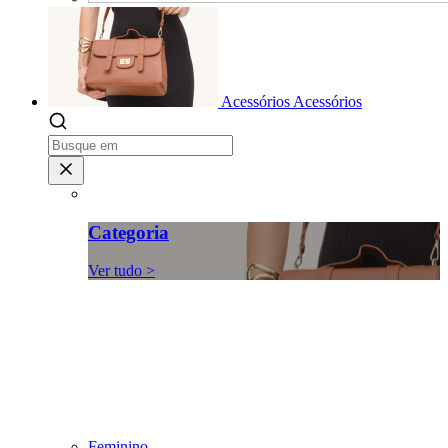
Acessórios
Acessórios
Categoria
Ver tudo >
Feminino