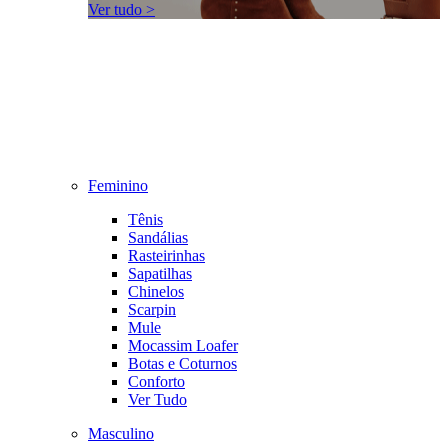
Ver tudo >
Feminino
Tênis
Sandálias
Rasteirinhas
Sapatilhas
Chinelos
Scarpin
Mule
Mocassim Loafer
Botas e Coturnos
Conforto
Ver Tudo
Masculino