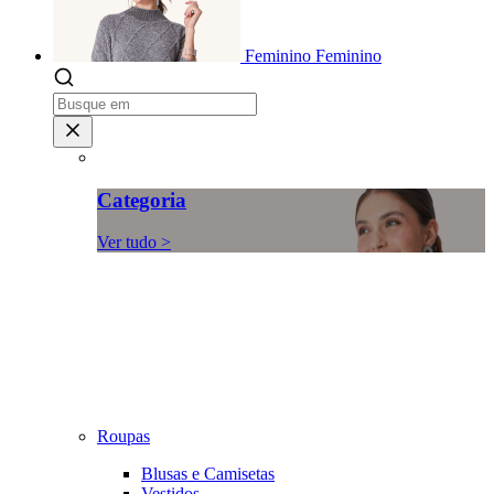
Feminino
Feminino
Categoria
Ver tudo >
Roupas
Blusas e Camisetas
Vestidos