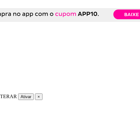
LTERAR
Ativar
×