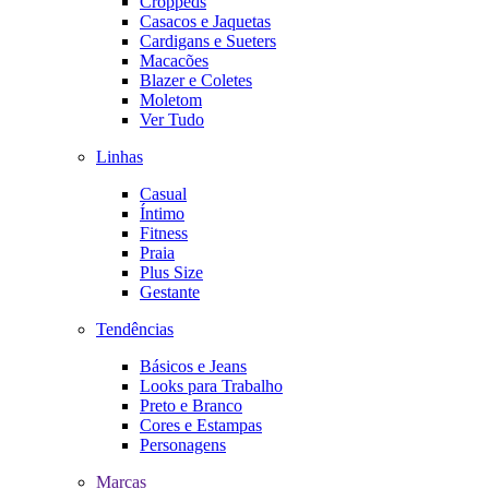
Croppeds
Casacos e Jaquetas
Cardigans e Sueters
Macacões
Blazer e Coletes
Moletom
Ver Tudo
Linhas
Casual
Íntimo
Fitness
Praia
Plus Size
Gestante
Tendências
Básicos e Jeans
Looks para Trabalho
Preto e Branco
Cores e Estampas
Personagens
Marcas