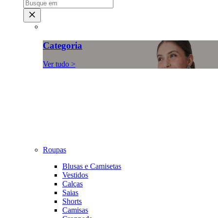
Categoria
Ver tudo >
Roupas
Blusas e Camisetas
Vestidos
Calças
Saias
Shorts
Camisas