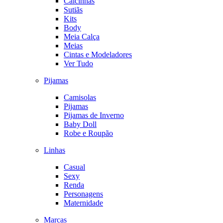
Calcinhas
Sutiãs
Kits
Body
Meia Calça
Meias
Cintas e Modeladores
Ver Tudo
Pijamas
Camisolas
Pijamas
Pijamas de Inverno
Baby Doll
Robe e Roupão
Linhas
Casual
Sexy
Renda
Personagens
Maternidade
Marcas