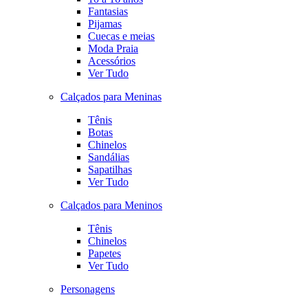
Fantasias
Pijamas
Cuecas e meias
Moda Praia
Acessórios
Ver Tudo
Calçados para Meninas
Tênis
Botas
Chinelos
Sandálias
Sapatilhas
Ver Tudo
Calçados para Meninos
Tênis
Chinelos
Papetes
Ver Tudo
Personagens