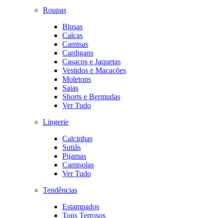
Roupas
Blusas
Calças
Camisas
Cardigans
Casacos e Jaquetas
Vestidos e Macacões
Moletons
Saias
Shorts e Bermudas
Ver Tudo
Lingerie
Calcinhas
Sutiãs
Pijamas
Camisolas
Ver Tudo
Tendências
Estampados
Tons Terrosos