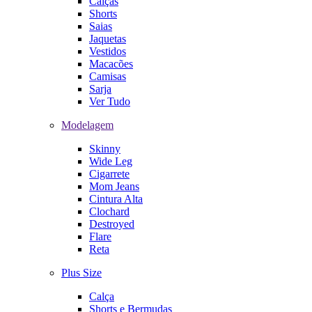
Calças
Shorts
Saias
Jaquetas
Vestidos
Macacões
Camisas
Sarja
Ver Tudo
Modelagem
Skinny
Wide Leg
Cigarrete
Mom Jeans
Cintura Alta
Clochard
Destroyed
Flare
Reta
Plus Size
Calça
Shorts e Bermudas