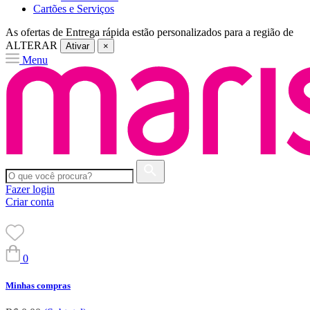
Cartões e Serviços
As ofertas de
Entrega rápida
estão personalizados para a região de
ALTERAR
Ativar
×
Menu
Fazer login
Criar conta
0
Minhas compras