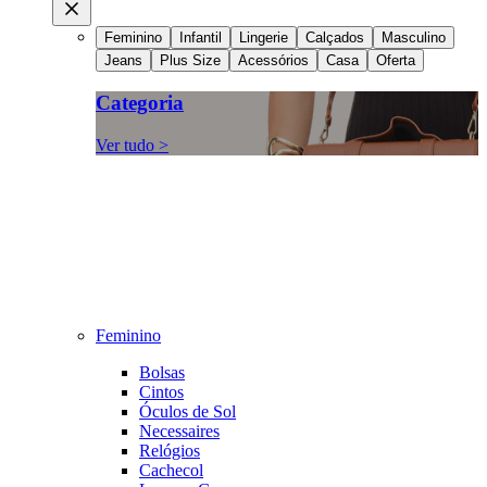
Feminino
Infantil
Lingerie
Calçados
Masculino
Jeans
Plus Size
Acessórios
Casa
Oferta
Categoria
Ver tudo >
Feminino
Bolsas
Cintos
Óculos de Sol
Necessaires
Relógios
Cachecol