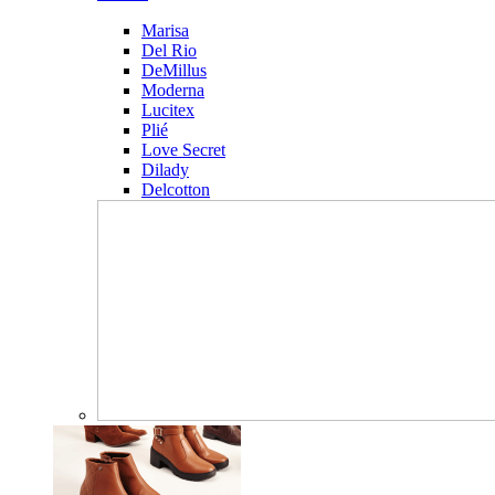
Marisa
Del Rio
DeMillus
Moderna
Lucitex
Plié
Love Secret
Dilady
Delcotton