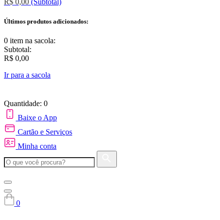
R$ 0,00
(Subtotal)
Últimos produtos adicionados:
0 item
na sacola:
Subtotal:
R$ 0,00
Ir para a sacola
Quantidade: 0
Baixe o App
Cartão e Serviços
Minha conta
0