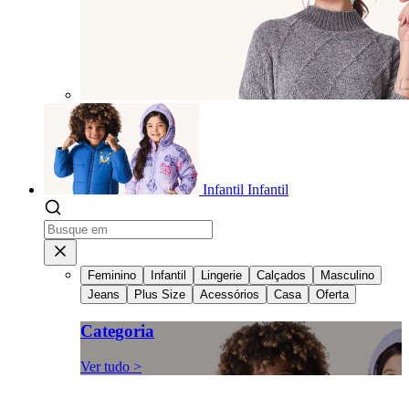
Infantil
Infantil
Feminino
Infantil
Lingerie
Calçados
Masculino
Jeans
Plus Size
Acessórios
Casa
Oferta
Categoria
Ver tudo >