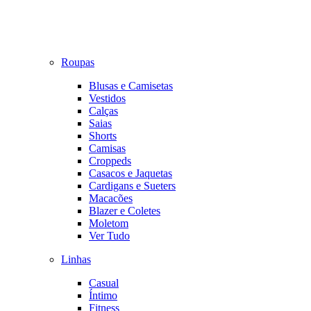
Roupas
Blusas e Camisetas
Vestidos
Calças
Saias
Shorts
Camisas
Croppeds
Casacos e Jaquetas
Cardigans e Sueters
Macacões
Blazer e Coletes
Moletom
Ver Tudo
Linhas
Casual
Íntimo
Fitness