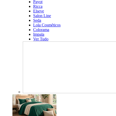
Payot
Ricca
Elseve
Salon Line
Seda
Lola Cosméticos
Colorama
Impala
Ver Tudo