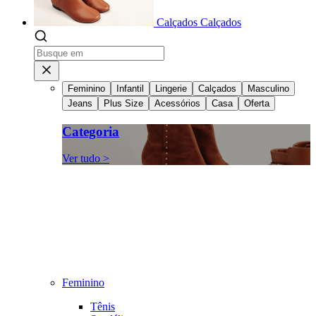
Calçados
Calçados
Feminino
Infantil
Lingerie
Calçados
Masculino
Jeans
Plus Size
Acessórios
Casa
Oferta
Categoria
Ver tudo >
Feminino
Tênis