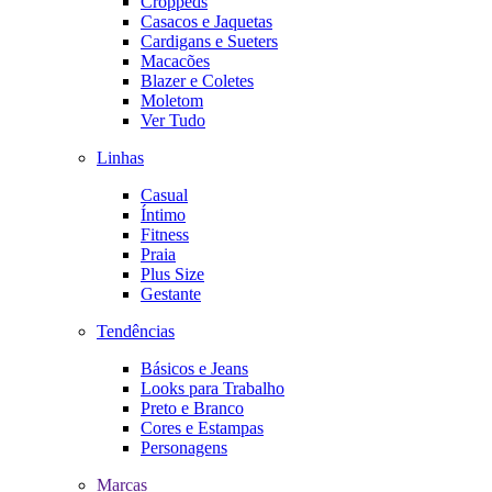
Croppeds
Casacos e Jaquetas
Cardigans e Sueters
Macacões
Blazer e Coletes
Moletom
Ver Tudo
Linhas
Casual
Íntimo
Fitness
Praia
Plus Size
Gestante
Tendências
Básicos e Jeans
Looks para Trabalho
Preto e Branco
Cores e Estampas
Personagens
Marcas