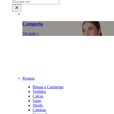
Categoria
Ver tudo >
Roupas
Blusas e Camisetas
Vestidos
Calças
Saias
Shorts
Camisas