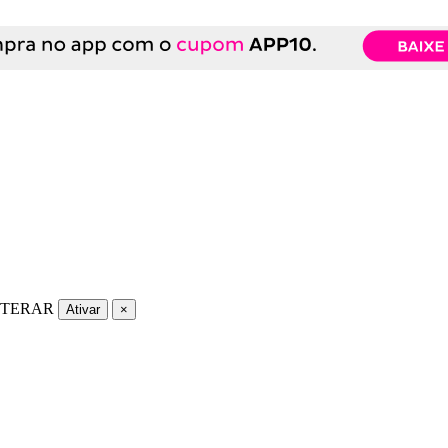
LTERAR
Ativar
×