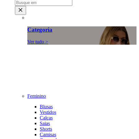
Categoria
Ver tudo >
Feminino
Blusas
Vestidos
Calças
Saias
Shorts
Camisas