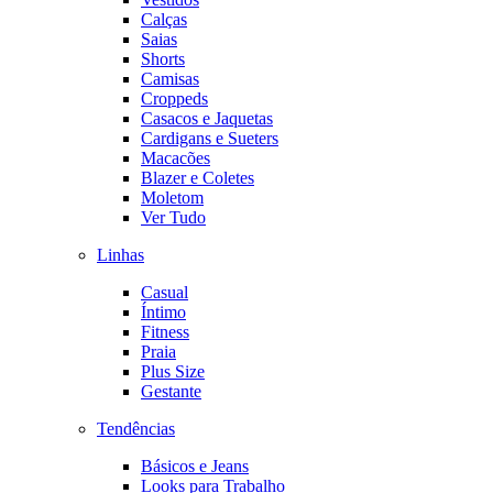
Calças
Saias
Shorts
Camisas
Croppeds
Casacos e Jaquetas
Cardigans e Sueters
Macacões
Blazer e Coletes
Moletom
Ver Tudo
Linhas
Casual
Íntimo
Fitness
Praia
Plus Size
Gestante
Tendências
Básicos e Jeans
Looks para Trabalho