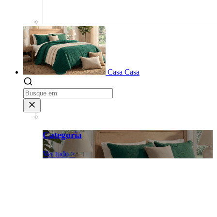
Casa
Casa
Categoria
Ver tudo >