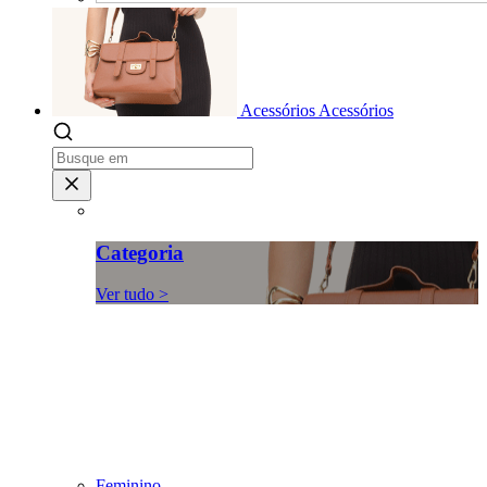
Acessórios
Acessórios
Categoria
Ver tudo >
Feminino