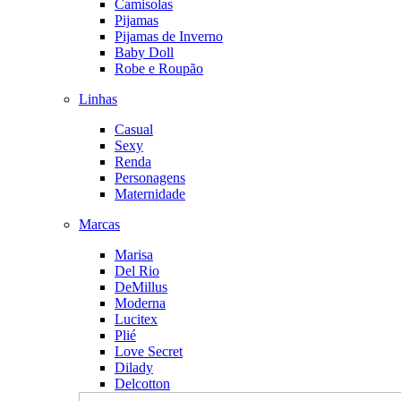
Camisolas
Pijamas
Pijamas de Inverno
Baby Doll
Robe e Roupão
Linhas
Casual
Sexy
Renda
Personagens
Maternidade
Marcas
Marisa
Del Rio
DeMillus
Moderna
Lucitex
Plié
Love Secret
Dilady
Delcotton