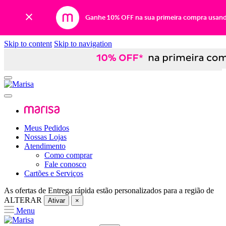
Ganhe 10% OFF na sua primeira compra usan
Skip to content
Skip to navigation
Meus Pedidos
Nossas Lojas
Atendimento
Como comprar
Fale conosco
Cartões e Serviços
As ofertas de
Entrega rápida
estão personalizados para a região de
ALTERAR
Ativar
×
Menu