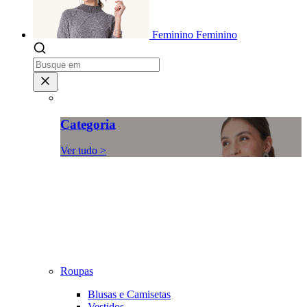
Feminino
Feminino
Categoria
Ver tudo >
Roupas
Blusas e Camisetas
Vestidos