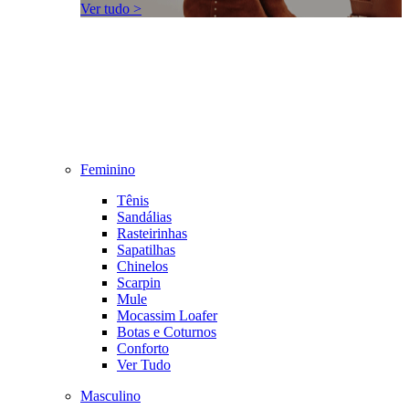
Ver tudo >
Feminino
Tênis
Sandálias
Rasteirinhas
Sapatilhas
Chinelos
Scarpin
Mule
Mocassim Loafer
Botas e Coturnos
Conforto
Ver Tudo
Masculino