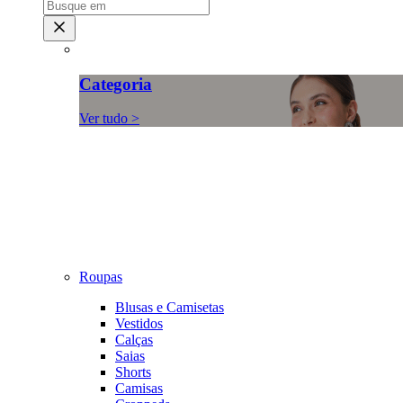
Categoria
Ver tudo >
Roupas
Blusas e Camisetas
Vestidos
Calças
Saias
Shorts
Camisas