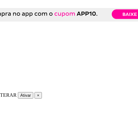
LTERAR
Ativar
×