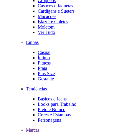
Croppeds
Casacos e Jaquetas
Cardigans e Sueters
Macacões
Blazer e Coletes
Moletom
Ver Tudo
Linhas
Casual
Íntimo
Fitness
Praia
Plus Size
Gestante
Tendências
Básicos e Jeans
Looks para Trabalho
Preto e Branco
Cores e Estampas
Personagens
Marcas