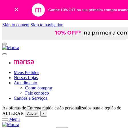
Ganhe 10% OFF na sua primeira compra usan
Skip to content
Skip to navigation
Meus Pedidos
Nossas Lojas
Atendimento
Como comprar
Fale conosco
Cartões e Serviços
As ofertas de
Entrega rápida
estão personalizados para a região de
ALTERAR
Ativar
×
Menu