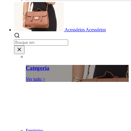
Acessórios
Acessórios
Categoria
Ver tudo >
Feminino