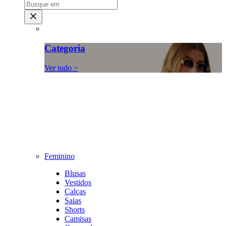
Categoria
Ver tudo >
Feminino
Blusas
Vestidos
Calças
Saias
Shorts
Camisas