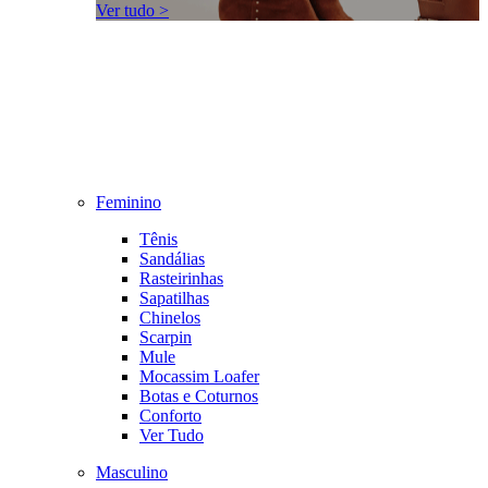
Ver tudo >
Feminino
Tênis
Sandálias
Rasteirinhas
Sapatilhas
Chinelos
Scarpin
Mule
Mocassim Loafer
Botas e Coturnos
Conforto
Ver Tudo
Masculino