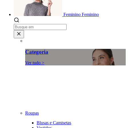
Feminino
Feminino
Categoria
Ver tudo >
Roupas
Blusas e Camisetas
Vestidos