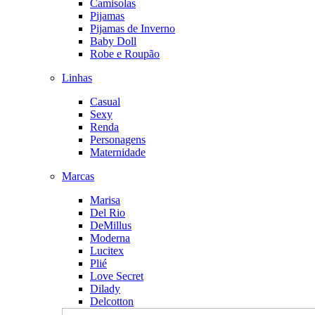
Camisolas
Pijamas
Pijamas de Inverno
Baby Doll
Robe e Roupão
Linhas
Casual
Sexy
Renda
Personagens
Maternidade
Marcas
Marisa
Del Rio
DeMillus
Moderna
Lucitex
Plié
Love Secret
Dilady
Delcotton