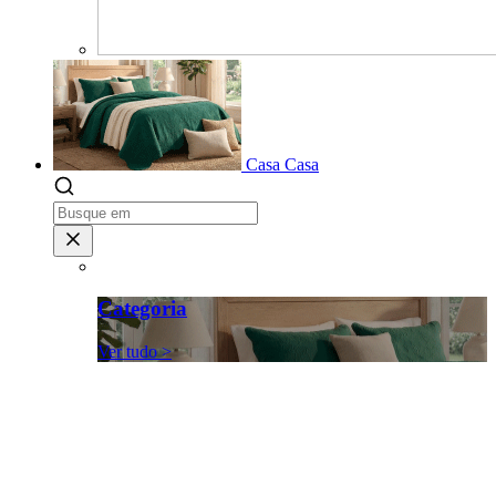
Casa
Casa
Categoria
Ver tudo >