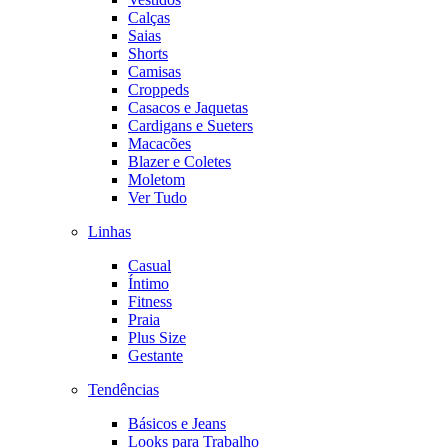
Calças
Saias
Shorts
Camisas
Croppeds
Casacos e Jaquetas
Cardigans e Sueters
Macacões
Blazer e Coletes
Moletom
Ver Tudo
Linhas
Casual
Íntimo
Fitness
Praia
Plus Size
Gestante
Tendências
Básicos e Jeans
Looks para Trabalho