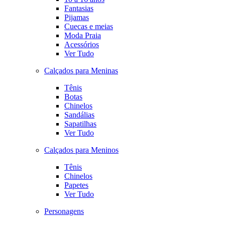
Fantasias
Pijamas
Cuecas e meias
Moda Praia
Acessórios
Ver Tudo
Calçados para Meninas
Tênis
Botas
Chinelos
Sandálias
Sapatilhas
Ver Tudo
Calçados para Meninos
Tênis
Chinelos
Papetes
Ver Tudo
Personagens