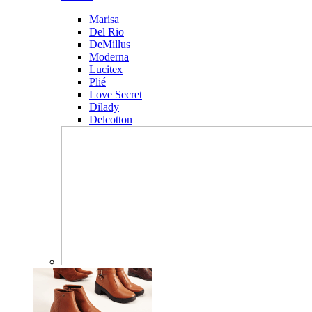
Marisa
Del Rio
DeMillus
Moderna
Lucitex
Plié
Love Secret
Dilady
Delcotton