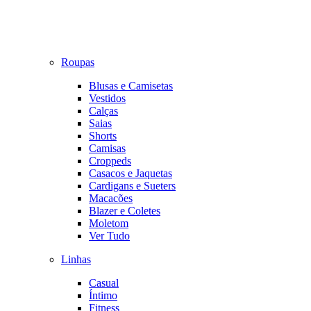
Roupas
Blusas e Camisetas
Vestidos
Calças
Saias
Shorts
Camisas
Croppeds
Casacos e Jaquetas
Cardigans e Sueters
Macacões
Blazer e Coletes
Moletom
Ver Tudo
Linhas
Casual
Íntimo
Fitness