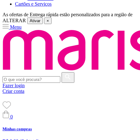
Cartões e Serviços
As ofertas de
Entrega rápida
estão personalizados para a região de
ALTERAR
Ativar
×
Menu
Fazer login
Criar conta
0
Minhas compras