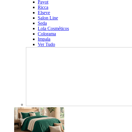
Payot
Ricca
Elseve
Salon Line
Seda
Lola Cosméticos
Colorama
Impala
Ver Tudo