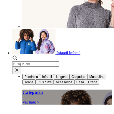
Infantil
Infantil
Feminino
Infantil
Lingerie
Calçados
Masculino
Jeans
Plus Size
Acessórios
Casa
Oferta
Categoria
Ver tudo >