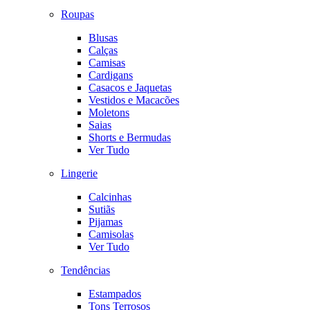
Roupas
Blusas
Calças
Camisas
Cardigans
Casacos e Jaquetas
Vestidos e Macacões
Moletons
Saias
Shorts e Bermudas
Ver Tudo
Lingerie
Calcinhas
Sutiãs
Pijamas
Camisolas
Ver Tudo
Tendências
Estampados
Tons Terrosos