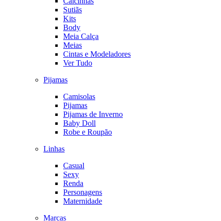
Calcinhas
Sutiãs
Kits
Body
Meia Calça
Meias
Cintas e Modeladores
Ver Tudo
Pijamas
Camisolas
Pijamas
Pijamas de Inverno
Baby Doll
Robe e Roupão
Linhas
Casual
Sexy
Renda
Personagens
Maternidade
Marcas