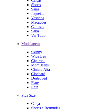
Calças
Shorts
Saias
Jaquetas
Vestidos
Macacões
Camisas
Sarja
Ver Tudo
Modelagem
Skinny
Wide Leg
Cigarrete
Mom Jeans
Cintura Alta
Clochard
Destroyed
Flare
Reta
Plus Size
Calça
Shorts e Bermudas