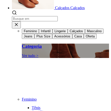
Calçados
Calçados
Feminino
Infantil
Lingerie
Calçados
Masculino
Jeans
Plus Size
Acessórios
Casa
Oferta
Categoria
Ver tudo >
Feminino
Tênis