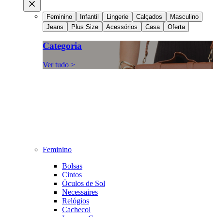
Feminino
Infantil
Lingerie
Calçados
Masculino
Jeans
Plus Size
Acessórios
Casa
Oferta
Categoria
Ver tudo >
Feminino
Bolsas
Cintos
Óculos de Sol
Necessaires
Relógios
Cachecol