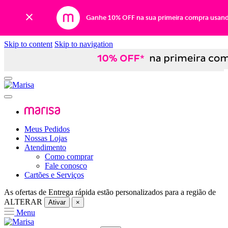
Ganhe 10% OFF na sua primeira compra usan
Skip to content
Skip to navigation
Meus Pedidos
Nossas Lojas
Atendimento
Como comprar
Fale conosco
Cartões e Serviços
As ofertas de
Entrega rápida
estão personalizados para a região de
ALTERAR
Ativar
×
Menu