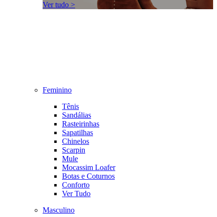
Ver tudo >
Feminino
Tênis
Sandálias
Rasteirinhas
Sapatilhas
Chinelos
Scarpin
Mule
Mocassim Loafer
Botas e Coturnos
Conforto
Ver Tudo
Masculino