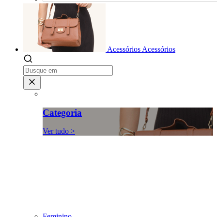
Acessórios
Acessórios
Categoria
Ver tudo >
Feminino