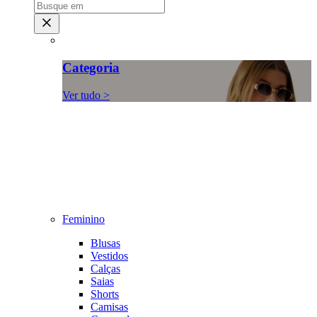
Categoria
Ver tudo >
Feminino
Blusas
Vestidos
Calças
Saias
Shorts
Camisas