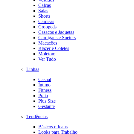
Calças
Saias
Shorts
Camisas
Croppeds
Casacos e Jaquetas
Cardigans e Sueters
Macacões
Blazer e Coletes
Moletom
Ver Tudo
Linhas
Casual
Íntimo
Fitness
Praia
Plus Size
Gestante
Tendências
Básicos e Jeans
Looks para Trabalho