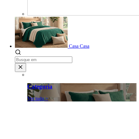
Casa
Casa
Categoria
Ver tudo >