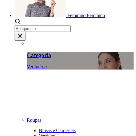
Feminino
Feminino
Categoria
Ver tudo >
Roupas
Blusas e Camisetas
Vestidos