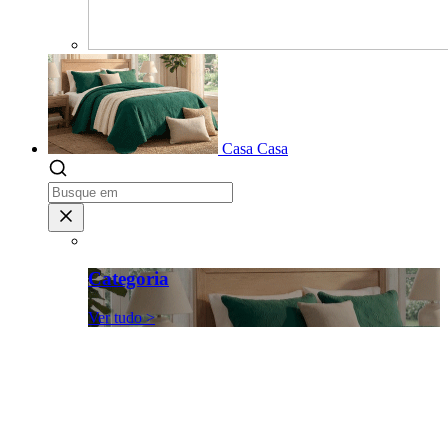
Casa
Casa
Categoria
Ver tudo >