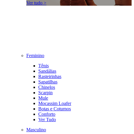
Ver tudo >
Feminino
Tênis
Sandálias
Rasteirinhas
Sapatilhas
Chinelos
Scarpin
Mule
Mocassim Loafer
Botas e Coturnos
Conforto
Ver Tudo
Masculino