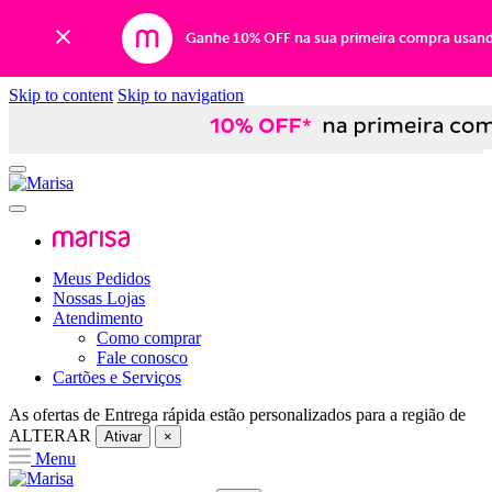
Ganhe 10% OFF na sua primeira compra usan
Skip to content
Skip to navigation
Meus Pedidos
Nossas Lojas
Atendimento
Como comprar
Fale conosco
Cartões e Serviços
As ofertas de
Entrega rápida
estão personalizados para a região de
ALTERAR
Ativar
×
Menu