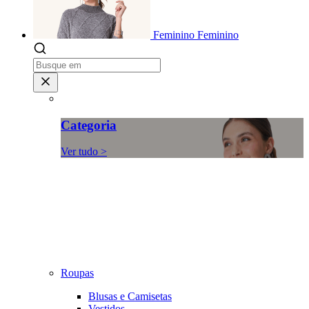
Feminino
Feminino
Categoria
Ver tudo >
Roupas
Blusas e Camisetas
Vestidos