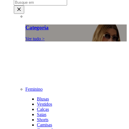
Categoria
Ver tudo >
Feminino
Blusas
Vestidos
Calças
Saias
Shorts
Camisas