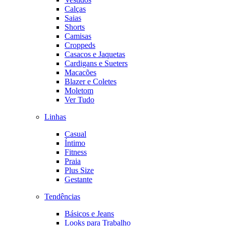
Calças
Saias
Shorts
Camisas
Croppeds
Casacos e Jaquetas
Cardigans e Sueters
Macacões
Blazer e Coletes
Moletom
Ver Tudo
Linhas
Casual
Íntimo
Fitness
Praia
Plus Size
Gestante
Tendências
Básicos e Jeans
Looks para Trabalho