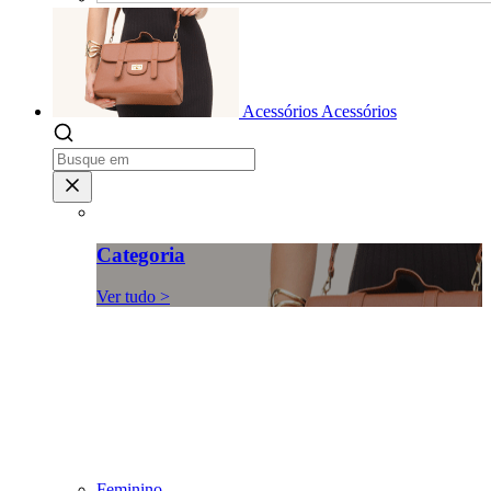
Acessórios
Acessórios
Categoria
Ver tudo >
Feminino