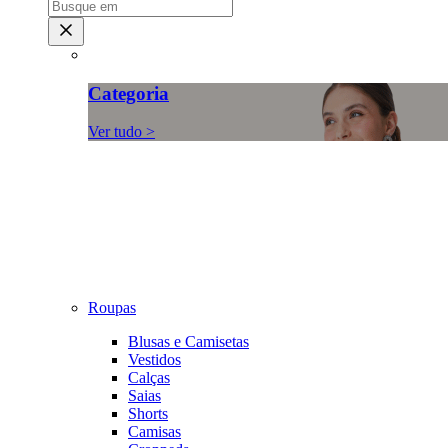
Categoria
Ver tudo >
Roupas
Blusas e Camisetas
Vestidos
Calças
Saias
Shorts
Camisas