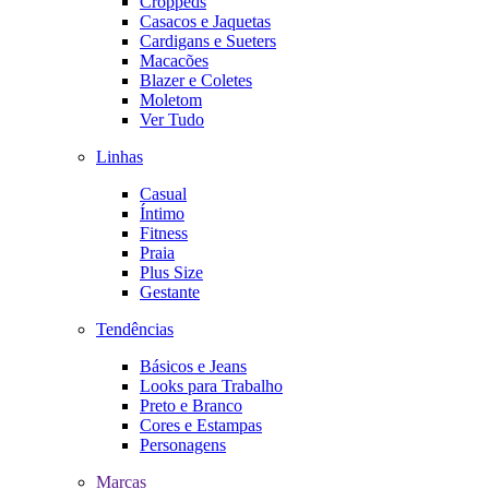
Croppeds
Casacos e Jaquetas
Cardigans e Sueters
Macacões
Blazer e Coletes
Moletom
Ver Tudo
Linhas
Casual
Íntimo
Fitness
Praia
Plus Size
Gestante
Tendências
Básicos e Jeans
Looks para Trabalho
Preto e Branco
Cores e Estampas
Personagens
Marcas