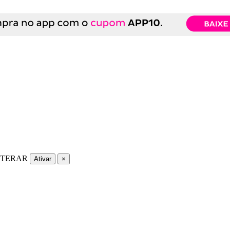
LTERAR
Ativar
×