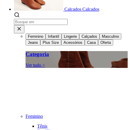
Calçados
Calçados
Feminino
Infantil
Lingerie
Calçados
Masculino
Jeans
Plus Size
Acessórios
Casa
Oferta
Categoria
Ver tudo >
Feminino
Tênis