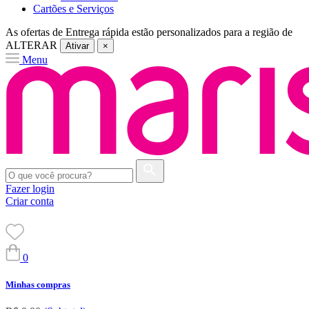
Cartões e Serviços
As ofertas de
Entrega rápida
estão personalizados para a região de
ALTERAR
Ativar
×
Menu
Fazer login
Criar conta
0
Minhas compras