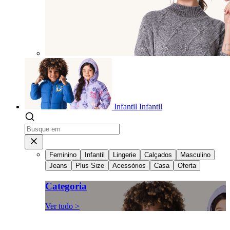
Infantil
Infantil
Feminino
Infantil
Lingerie
Calçados
Masculino
Jeans
Plus Size
Acessórios
Casa
Oferta
Categoria
Ver tudo >