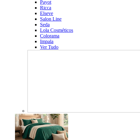
Payot
Ricca
Elseve
Salon Line
Seda
Lola Cosméticos
Colorama
Impala
Ver Tudo