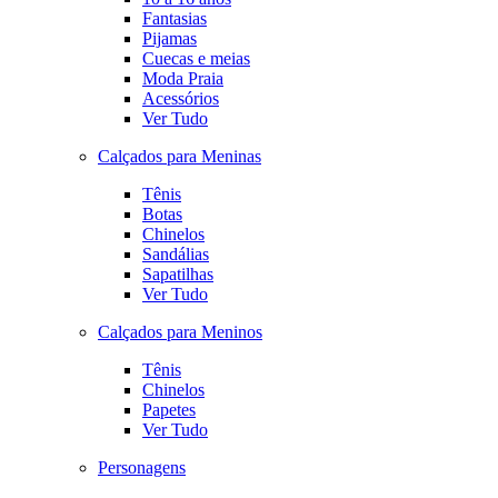
Fantasias
Pijamas
Cuecas e meias
Moda Praia
Acessórios
Ver Tudo
Calçados para Meninas
Tênis
Botas
Chinelos
Sandálias
Sapatilhas
Ver Tudo
Calçados para Meninos
Tênis
Chinelos
Papetes
Ver Tudo
Personagens