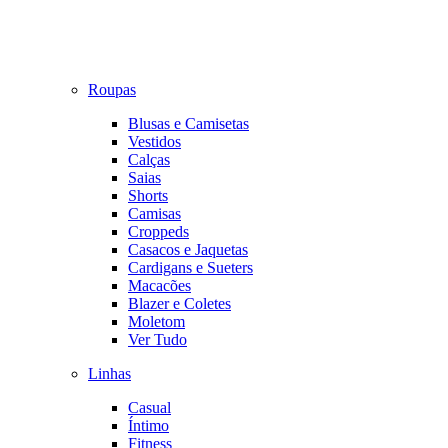
Roupas
Blusas e Camisetas
Vestidos
Calças
Saias
Shorts
Camisas
Croppeds
Casacos e Jaquetas
Cardigans e Sueters
Macacões
Blazer e Coletes
Moletom
Ver Tudo
Linhas
Casual
Íntimo
Fitness