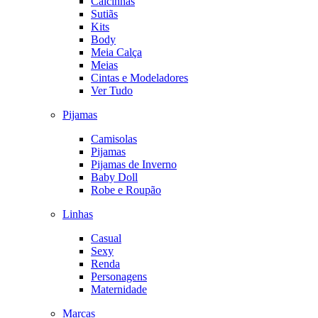
Calcinhas
Sutiãs
Kits
Body
Meia Calça
Meias
Cintas e Modeladores
Ver Tudo
Pijamas
Camisolas
Pijamas
Pijamas de Inverno
Baby Doll
Robe e Roupão
Linhas
Casual
Sexy
Renda
Personagens
Maternidade
Marcas