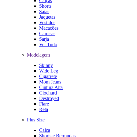
Calças
Shorts
Saias
Jaquetas
Vestidos
Macacões
Camisas
Sarja
Ver Tudo
Modelagem
Skinny
Wide Leg
Cigarrete
Mom Jeans
Cintura Alta
Clochard
Destroyed
Flare
Reta
Plus Size
Calça
Shorts e Bermudas