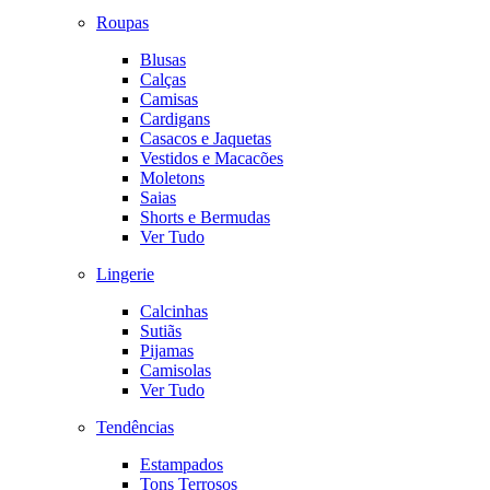
Roupas
Blusas
Calças
Camisas
Cardigans
Casacos e Jaquetas
Vestidos e Macacões
Moletons
Saias
Shorts e Bermudas
Ver Tudo
Lingerie
Calcinhas
Sutiãs
Pijamas
Camisolas
Ver Tudo
Tendências
Estampados
Tons Terrosos