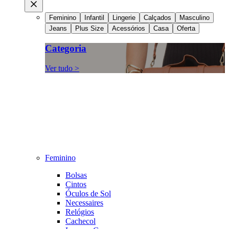
Feminino
Infantil
Lingerie
Calçados
Masculino
Jeans
Plus Size
Acessórios
Casa
Oferta
Categoria
Ver tudo >
Feminino
Bolsas
Cintos
Óculos de Sol
Necessaires
Relógios
Cachecol