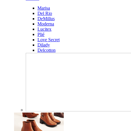
Marisa
Del Rio
DeMillus
Moderna
Lucitex
Plié
Love Secret
Dilady
Delcotton