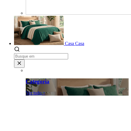
Casa
Casa
Categoria
Ver tudo >