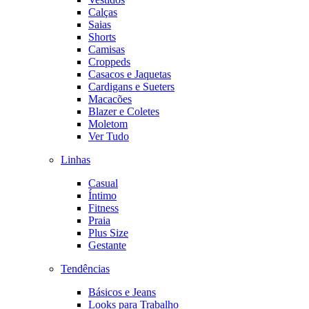
Calças
Saias
Shorts
Camisas
Croppeds
Casacos e Jaquetas
Cardigans e Sueters
Macacões
Blazer e Coletes
Moletom
Ver Tudo
Linhas
Casual
Íntimo
Fitness
Praia
Plus Size
Gestante
Tendências
Básicos e Jeans
Looks para Trabalho