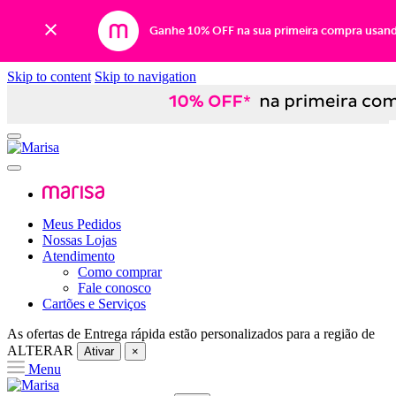
Ganhe 10% OFF na sua primeira compra usan
Skip to content
Skip to navigation
Meus Pedidos
Nossas Lojas
Atendimento
Como comprar
Fale conosco
Cartões e Serviços
As ofertas de
Entrega rápida
estão personalizados para a região de
ALTERAR
Ativar
×
Menu