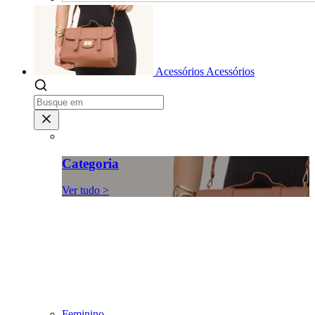
Acessórios
Acessórios
Categoria
Ver tudo >
Feminino