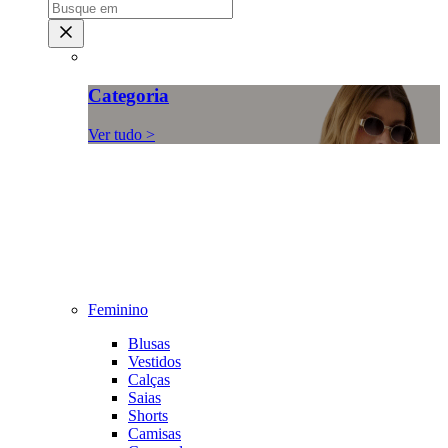
Categoria
Ver tudo >
Feminino
Blusas
Vestidos
Calças
Saias
Shorts
Camisas