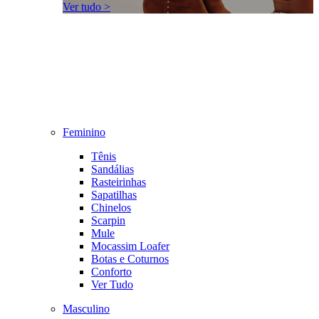
Ver tudo >
Feminino
Tênis
Sandálias
Rasteirinhas
Sapatilhas
Chinelos
Scarpin
Mule
Mocassim Loafer
Botas e Coturnos
Conforto
Ver Tudo
Masculino