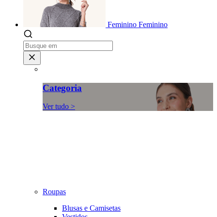
Feminino
Feminino
Categoria
Ver tudo >
Roupas
Blusas e Camisetas
Vestidos