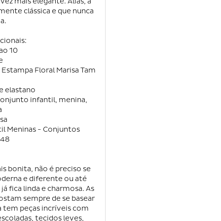
vez mais elegante. Aliás, a
mente clássica e que nunca
a.
cionais:
ao 10
e
a Estampa Floral Marisa Tam
 e elastano
onjunto infantil, menina,
a
isa
til Meninas - Conjuntos
248
s bonita, não é preciso se
erna e diferente ou até
 fica linda e charmosa. As
gostam sempre de se basear
a tem peças incríveis com
scoladas, tecidos leves,