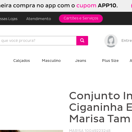
Cartões e Serviços
ssas Lojas
Atendimento
Entre
Calçados
Masculino
Jeans
Plus Size
A
Conjunto In
Ciganinha 
Marisa Tam 
MARISA
10049223248