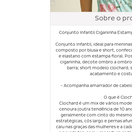
Sobre o pr
Conjunto Infantil Ciganinha Estamp
Conjunto infantil, ideal para meninas
composto por blusa e short, confec
e elastano com estampa floral. Po
ciganinha, decote ombro a ombro 
barra; short modelo clochard, 
acabamento e costu
- Acompanha amarrador de cabe
O que é Cloc
Clochard é um mix de vários mode
cenoura (outra tendência de 10 anos
geralmente com cinto do mesmo m
estratégicas, cós largo e pernas afun
caiu nas graças das mulheres e a ca