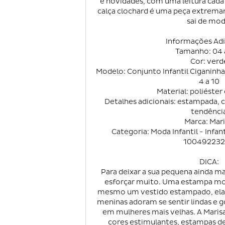
e novidades, com uma leitura cada 
calça clochard é uma peça extrema
sai de mod
Informações Adi
Tamanho: 04 
Cor: verd
Modelo: Conjunto Infantil Ciganinh
4 a 10
Material: poliéster
Detalhes adicionais: estampada, c
tendênci
Marca: Mar
Categoria: Moda Infantil - Infan
10049223
DICA:
Para deixar a sua pequena ainda mai
esforçar muito. Uma estampa mod
mesmo um vestido estampado, ela já
meninas adoram se sentir lindas e 
em mulheres mais velhas. A Maris
cores estimulantes, estampas de