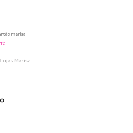
artão marisa
NTO
Lojas Marisa
do