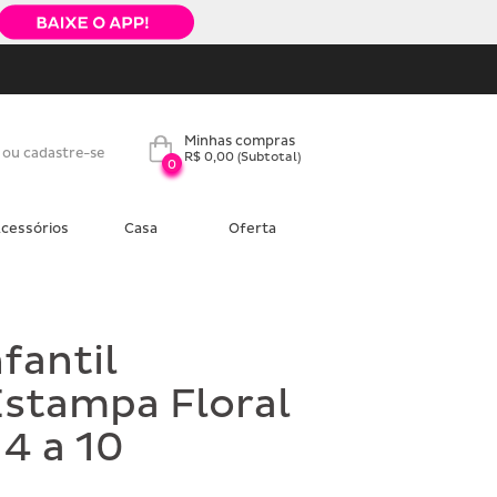
Minhas compras
 ou cadastre-se
R$ 0,00
(Subtotal)
0
cessórios
Casa
Oferta
fantil
Estampa Floral
4 a 10