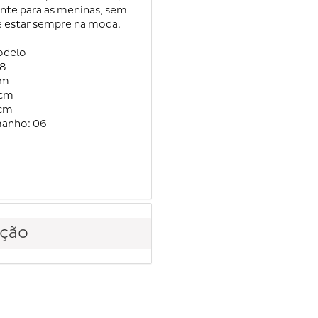
ente para as meninas, sem
 e estar sempre na moda.
odelo
28
cm
3cm
7cm
manho: 06
ção