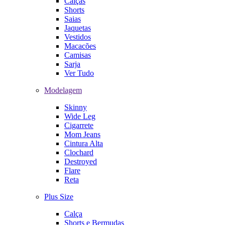
Calças
Shorts
Saias
Jaquetas
Vestidos
Macacões
Camisas
Sarja
Ver Tudo
Modelagem
Skinny
Wide Leg
Cigarrete
Mom Jeans
Cintura Alta
Clochard
Destroyed
Flare
Reta
Plus Size
Calça
Shorts e Bermudas