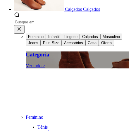
Calçados
Calçados
Feminino
Infantil
Lingerie
Calçados
Masculino
Jeans
Plus Size
Acessórios
Casa
Oferta
Categoria
Ver tudo >
Feminino
Tênis