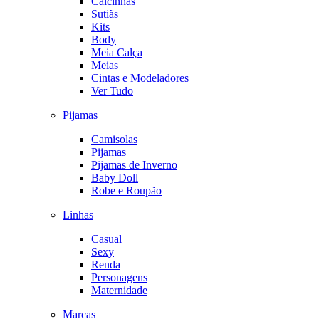
Calcinhas
Sutiãs
Kits
Body
Meia Calça
Meias
Cintas e Modeladores
Ver Tudo
Pijamas
Camisolas
Pijamas
Pijamas de Inverno
Baby Doll
Robe e Roupão
Linhas
Casual
Sexy
Renda
Personagens
Maternidade
Marcas