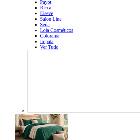
Payot
Ricca
Elseve
Salon Line
Seda
Lola Cosméticos
Colorama
Impala
Ver Tudo