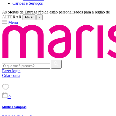
Cartões e Serviços
As ofertas de
Entrega rápida
estão personalizados para a região de
ALTERAR
Ativar
×
Menu
Fazer login
Criar conta
0
Minhas compras