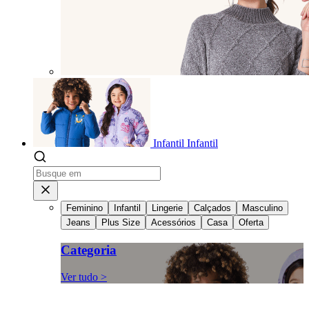
Infantil
Infantil
Feminino
Infantil
Lingerie
Calçados
Masculino
Jeans
Plus Size
Acessórios
Casa
Oferta
Categoria
Ver tudo >