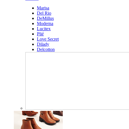
Marisa
Del Rio
DeMillus
Moderna
Lucitex
Plié
Love Secret
Dilady
Delcotton