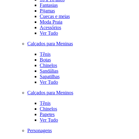
Fantasias
Pijamas
Cuecas e meias
Moda Praia
Acessórios
Ver Tudo
Calçados para Meninas
Tênis
Botas
Chinelos
Sandálias
Sapatilhas
Ver Tudo
Calçados para Meninos
Tênis
Chinelos
Papetes
Ver Tudo
Personagens