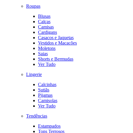
Roupas
Blusas
Calças
Camisas
Cardigans
Casacos e Jaquetas
Vestidos e Macacões
Moletons
Saias
Shorts e Bermudas
Ver Tudo
Lingerie
Calcinhas
Sutiãs
Pijamas
Camisolas
Ver Tudo
Tendências
Estampados
Tons Terrosos