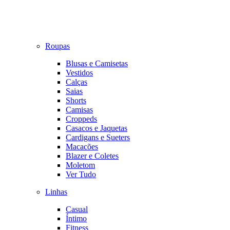
Roupas
Blusas e Camisetas
Vestidos
Calças
Saias
Shorts
Camisas
Croppeds
Casacos e Jaquetas
Cardigans e Sueters
Macacões
Blazer e Coletes
Moletom
Ver Tudo
Linhas
Casual
Íntimo
Fitness