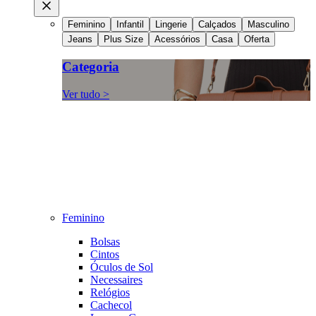
Feminino
Infantil
Lingerie
Calçados
Masculino
Jeans
Plus Size
Acessórios
Casa
Oferta
Categoria
Ver tudo >
Feminino
Bolsas
Cintos
Óculos de Sol
Necessaires
Relógios
Cachecol