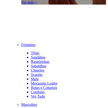
Ver tudo >
Feminino
Tênis
Sandálias
Rasteirinhas
Sapatilhas
Chinelos
Scarpin
Mule
Mocassim Loafer
Botas e Coturnos
Conforto
Ver Tudo
Masculino