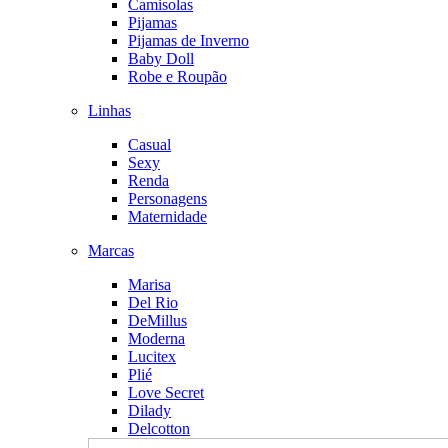
Camisolas
Pijamas
Pijamas de Inverno
Baby Doll
Robe e Roupão
Linhas
Casual
Sexy
Renda
Personagens
Maternidade
Marcas
Marisa
Del Rio
DeMillus
Moderna
Lucitex
Plié
Love Secret
Dilady
Delcotton