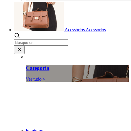
Acessórios
Acessórios
Categoria
Ver tudo >
Feminino