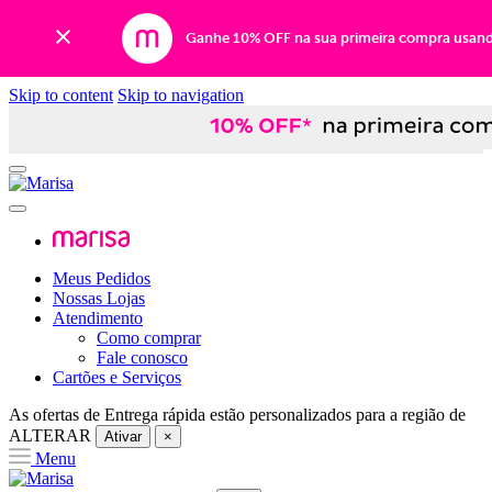
Ganhe 10% OFF na sua primeira compra usan
Skip to content
Skip to navigation
Meus Pedidos
Nossas Lojas
Atendimento
Como comprar
Fale conosco
Cartões e Serviços
As ofertas de
Entrega rápida
estão personalizados para a região de
ALTERAR
Ativar
×
Menu