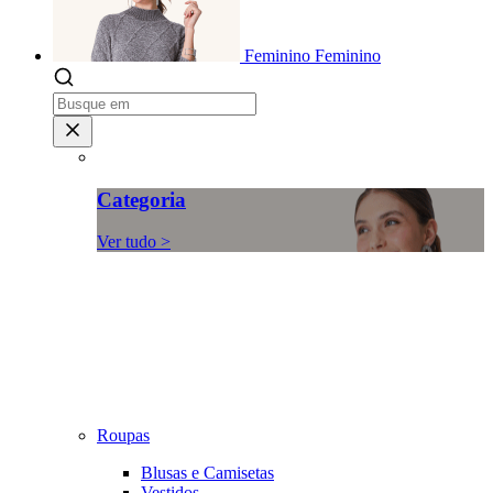
Feminino
Feminino
Categoria
Ver tudo >
Roupas
Blusas e Camisetas
Vestidos