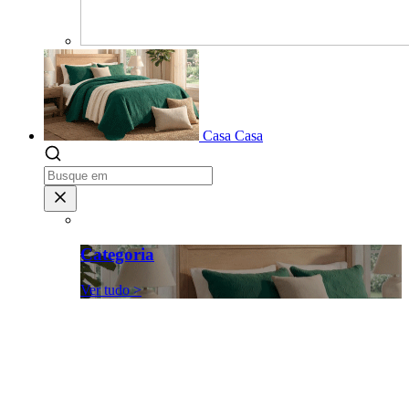
Casa
Casa
Categoria
Ver tudo >