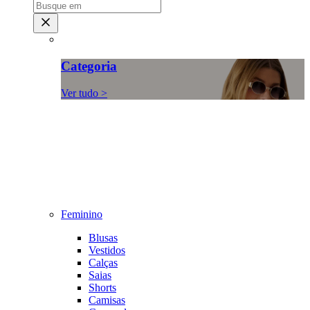
Categoria
Ver tudo >
Feminino
Blusas
Vestidos
Calças
Saias
Shorts
Camisas