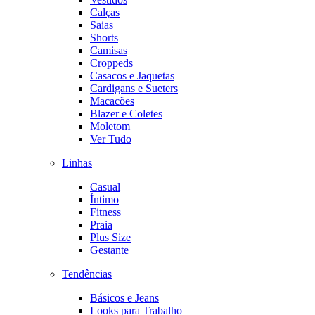
Calças
Saias
Shorts
Camisas
Croppeds
Casacos e Jaquetas
Cardigans e Sueters
Macacões
Blazer e Coletes
Moletom
Ver Tudo
Linhas
Casual
Íntimo
Fitness
Praia
Plus Size
Gestante
Tendências
Básicos e Jeans
Looks para Trabalho