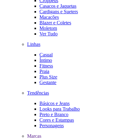
Croppeds
Casacos e Jaquetas
Cardigans e Sueters
Macacões
Blazer e Coletes
Moletom
Ver Tudo
Linhas
Casual
Íntimo
Fitness
Praia
Plus Size
Gestante
Tendências
Básicos e Jeans
Looks para Trabalho
Preto e Branco
Cores e Estampas
Personagens
Marcas