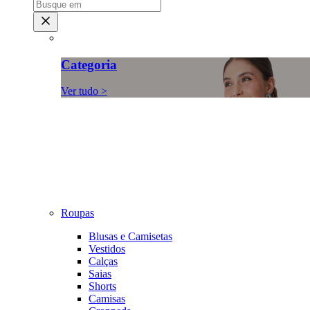
Categoria
Ver tudo >
Roupas
Blusas e Camisetas
Vestidos
Calças
Saias
Shorts
Camisas