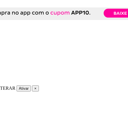
LTERAR
Ativar
×