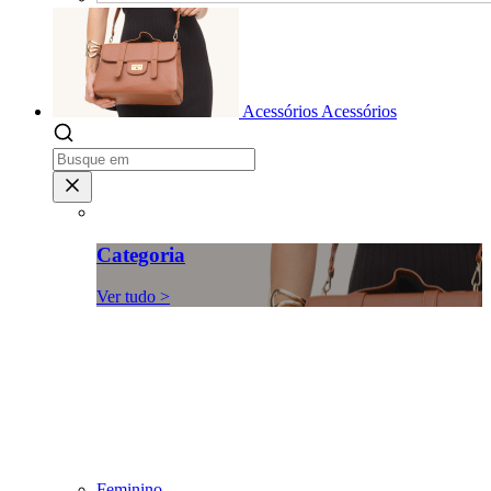
Acessórios
Acessórios
Categoria
Ver tudo >
Feminino