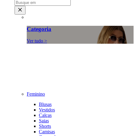
Categoria
Ver tudo >
Feminino
Blusas
Vestidos
Calças
Saias
Shorts
Camisas