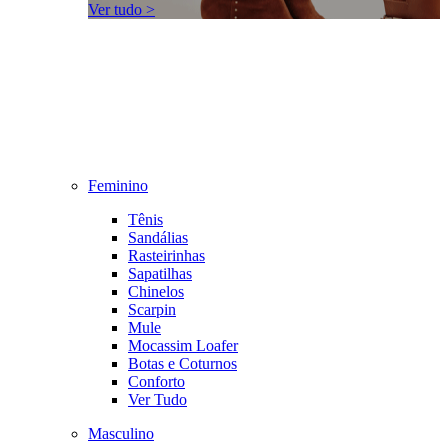
Ver tudo >
Feminino
Tênis
Sandálias
Rasteirinhas
Sapatilhas
Chinelos
Scarpin
Mule
Mocassim Loafer
Botas e Coturnos
Conforto
Ver Tudo
Masculino