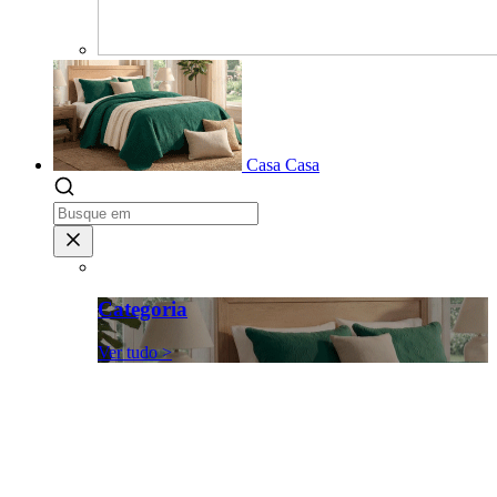
Casa
Casa
Categoria
Ver tudo >