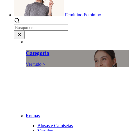
Feminino
Feminino
Categoria
Ver tudo >
Roupas
Blusas e Camisetas
Vestidos