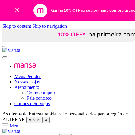
Ganhe 10% OFF na sua primeira compra usan
Skip to content
Skip to navigation
Meus Pedidos
Nossas Lojas
Atendimento
Como comprar
Fale conosco
Cartões e Serviços
As ofertas de
Entrega rápida
estão personalizados para a região de
ALTERAR
Ativar
×
Menu