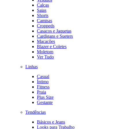
Calças
Saias
Shorts
Camisas
Croppeds
Casacos e Jaquetas
Cardigans e Sueters
Macacões
Blazer e Coletes
Moletom
Ver Tudo
Linhas
Casual
Íntimo
Fitness
Praia
Plus Size
Gestante
Tendências
Básicos e Jeans
Looks para Trabalho