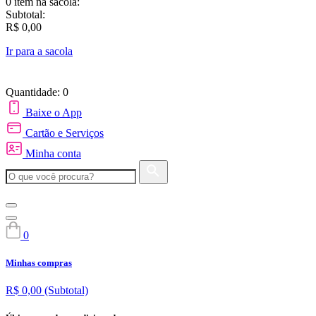
0 item
na sacola:
Subtotal:
R$ 0,00
Ir para a sacola
Quantidade: 0
Baixe o App
Cartão e Serviços
Minha conta
0
Minhas compras
R$ 0,00
(Subtotal)