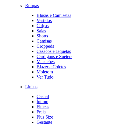
Roupas
Blusas e Camisetas
Vestidos
Calças
Saias
Shorts
Camisas
Croppeds
Casacos e Jaquetas
Cardigans e Sueters
Macacões
Blazer e Coletes
Moletom
Ver Tudo
Linhas
Casual
Íntimo
Fitness
Praia
Plus Size
Gestante