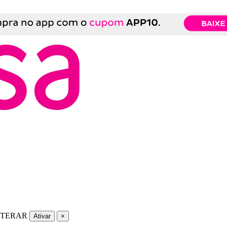
LTERAR
Ativar
×