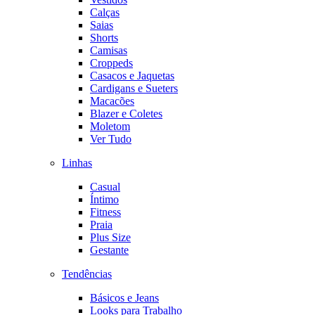
Calças
Saias
Shorts
Camisas
Croppeds
Casacos e Jaquetas
Cardigans e Sueters
Macacões
Blazer e Coletes
Moletom
Ver Tudo
Linhas
Casual
Íntimo
Fitness
Praia
Plus Size
Gestante
Tendências
Básicos e Jeans
Looks para Trabalho