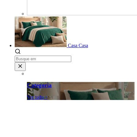
Casa
Casa
Categoria
Ver tudo >