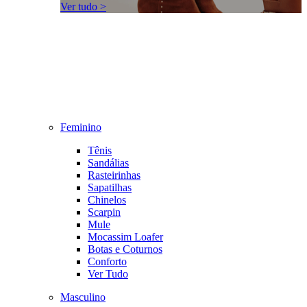
Ver tudo >
Feminino
Tênis
Sandálias
Rasteirinhas
Sapatilhas
Chinelos
Scarpin
Mule
Mocassim Loafer
Botas e Coturnos
Conforto
Ver Tudo
Masculino