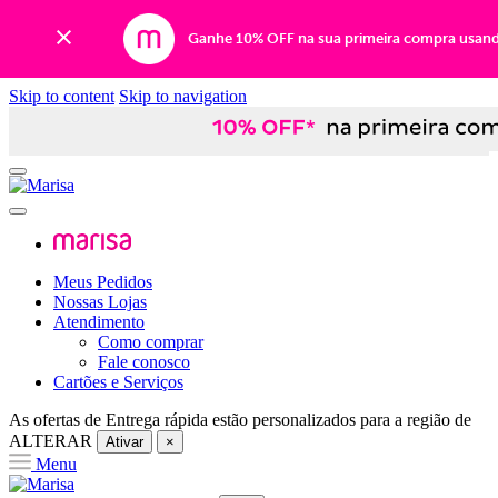
Ganhe 10% OFF na sua primeira compra usan
Skip to content
Skip to navigation
Meus Pedidos
Nossas Lojas
Atendimento
Como comprar
Fale conosco
Cartões e Serviços
As ofertas de
Entrega rápida
estão personalizados para a região de
ALTERAR
Ativar
×
Menu