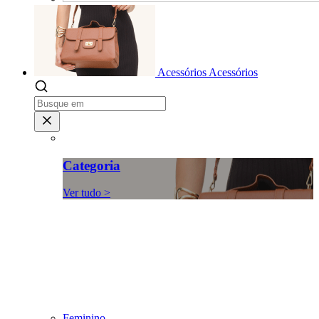
Acessórios
Acessórios
Categoria
Ver tudo >
Feminino