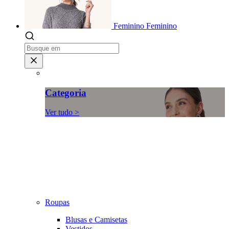
Feminino
Feminino
Categoria
Ver tudo >
Roupas
Blusas e Camisetas
Vestidos