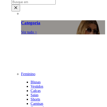
Categoria
Ver tudo >
Feminino
Blusas
Vestidos
Calças
Saias
Shorts
Camisas