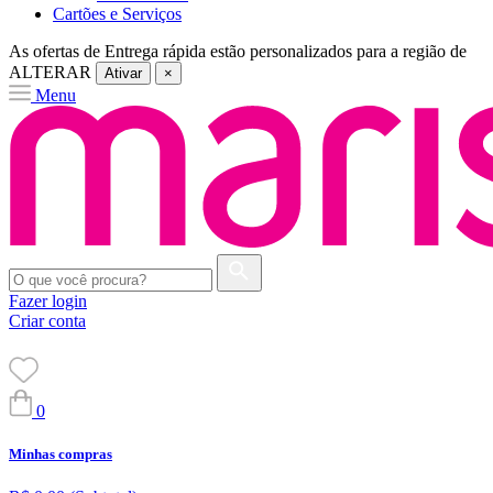
Cartões e Serviços
As ofertas de
Entrega rápida
estão personalizados para a região de
ALTERAR
Ativar
×
Menu
Fazer login
Criar conta
0
Minhas compras