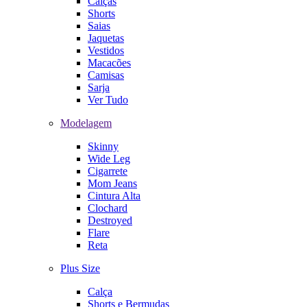
Calças
Shorts
Saias
Jaquetas
Vestidos
Macacões
Camisas
Sarja
Ver Tudo
Modelagem
Skinny
Wide Leg
Cigarrete
Mom Jeans
Cintura Alta
Clochard
Destroyed
Flare
Reta
Plus Size
Calça
Shorts e Bermudas