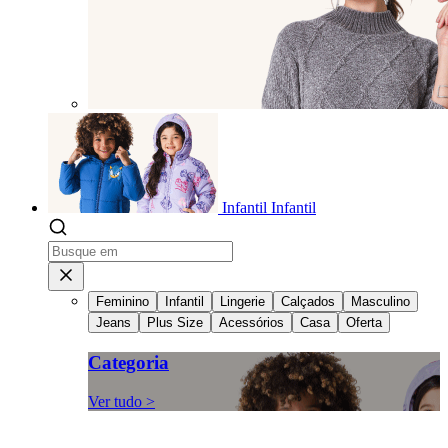
Infantil
Infantil
Feminino
Infantil
Lingerie
Calçados
Masculino
Jeans
Plus Size
Acessórios
Casa
Oferta
Categoria
Ver tudo >