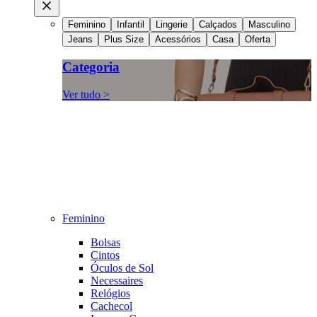
Feminino
Infantil
Lingerie
Calçados
Masculino
Jeans
Plus Size
Acessórios
Casa
Oferta
Categoria
Ver tudo >
Feminino
Bolsas
Cintos
Óculos de Sol
Necessaires
Relógios
Cachecol