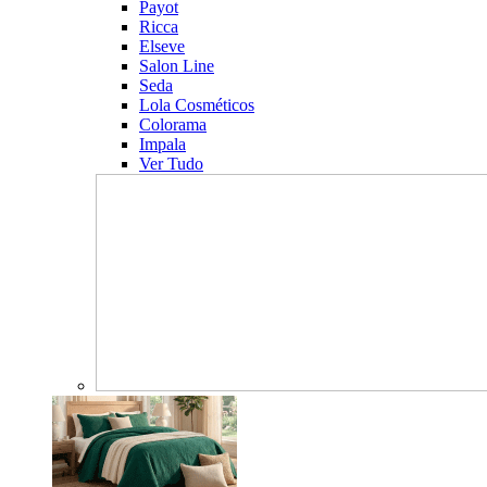
Payot
Ricca
Elseve
Salon Line
Seda
Lola Cosméticos
Colorama
Impala
Ver Tudo