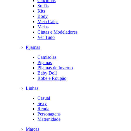
Calcinhas
Sutiãs
Kits
Body
Meia Calça
Meias
Cintas e Modeladores
Ver Tudo
Pijamas
Camisolas
Pijamas
Pijamas de Inverno
Baby Doll
Robe e Roupão
Linhas
Casual
Sexy
Renda
Personagens
Maternidade
Marcas