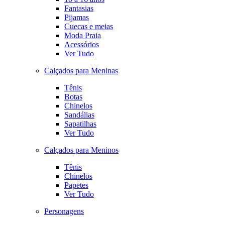
Fantasias
Pijamas
Cuecas e meias
Moda Praia
Acessórios
Ver Tudo
Calçados para Meninas
Tênis
Botas
Chinelos
Sandálias
Sapatilhas
Ver Tudo
Calçados para Meninos
Tênis
Chinelos
Papetes
Ver Tudo
Personagens