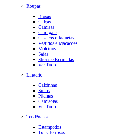
Roupas
Blusas
Calças
Camisas
Cardigans
Casacos e Jaquetas
Vestidos e Macacões
Moletons
Saias
Shorts e Bermudas
Ver Tudo
Lingerie
Calcinhas
Sutiãs
Pijamas
Camisolas
Ver Tudo
Tendências
Estampados
Tons Terrosos