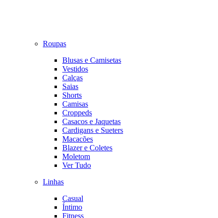
Roupas
Blusas e Camisetas
Vestidos
Calças
Saias
Shorts
Camisas
Croppeds
Casacos e Jaquetas
Cardigans e Sueters
Macacões
Blazer e Coletes
Moletom
Ver Tudo
Linhas
Casual
Íntimo
Fitness