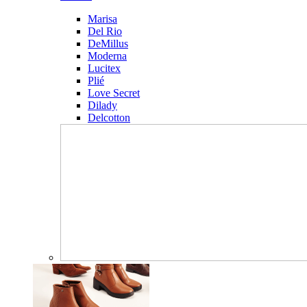
Marisa
Del Rio
DeMillus
Moderna
Lucitex
Plié
Love Secret
Dilady
Delcotton