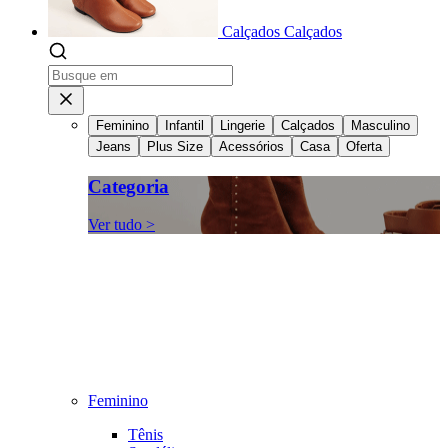
Calçados
Calçados
Feminino
Infantil
Lingerie
Calçados
Masculino
Jeans
Plus Size
Acessórios
Casa
Oferta
Categoria
Ver tudo >
Feminino
Tênis