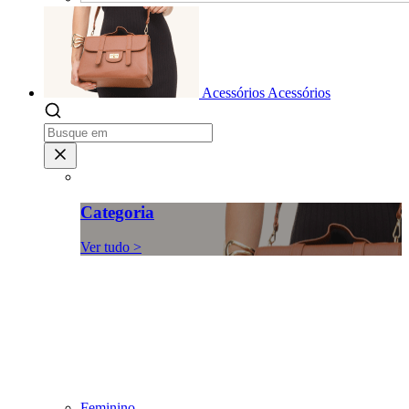
Acessórios
Acessórios
Categoria
Ver tudo >
Feminino