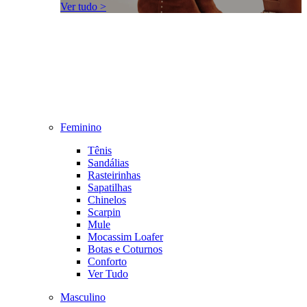
Ver tudo >
Feminino
Tênis
Sandálias
Rasteirinhas
Sapatilhas
Chinelos
Scarpin
Mule
Mocassim Loafer
Botas e Coturnos
Conforto
Ver Tudo
Masculino