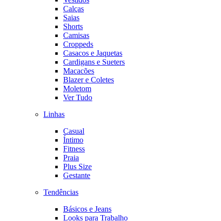
Calças
Saias
Shorts
Camisas
Croppeds
Casacos e Jaquetas
Cardigans e Sueters
Macacões
Blazer e Coletes
Moletom
Ver Tudo
Linhas
Casual
Íntimo
Fitness
Praia
Plus Size
Gestante
Tendências
Básicos e Jeans
Looks para Trabalho