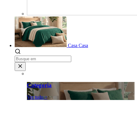
Casa
Casa
Categoria
Ver tudo >