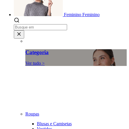
Feminino
Feminino
Categoria
Ver tudo >
Roupas
Blusas e Camisetas
Vestidos