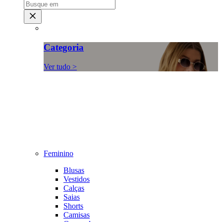
Categoria
Ver tudo >
Feminino
Blusas
Vestidos
Calças
Saias
Shorts
Camisas