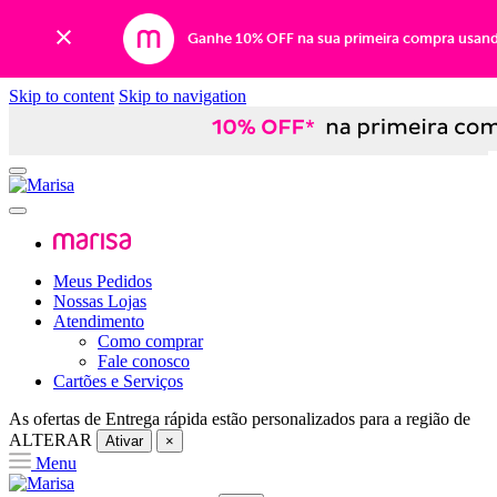
Ganhe 10% OFF na sua primeira compra usan
Skip to content
Skip to navigation
Meus Pedidos
Nossas Lojas
Atendimento
Como comprar
Fale conosco
Cartões e Serviços
As ofertas de
Entrega rápida
estão personalizados para a região de
ALTERAR
Ativar
×
Menu