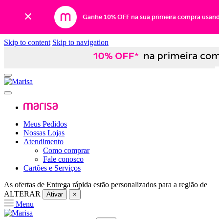
Ganhe 10% OFF na sua primeira compra usan
Skip to content
Skip to navigation
Meus Pedidos
Nossas Lojas
Atendimento
Como comprar
Fale conosco
Cartões e Serviços
As ofertas de
Entrega rápida
estão personalizados para a região de
ALTERAR
Ativar
×
Menu