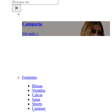
Categoria
Ver tudo >
Feminino
Blusas
Vestidos
Calças
Saias
Shorts
Camisas