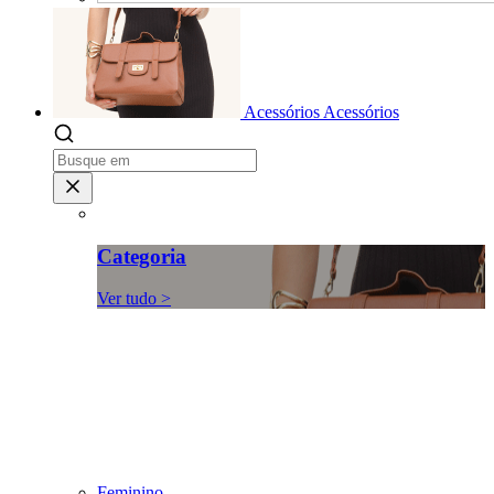
Acessórios
Acessórios
Categoria
Ver tudo >
Feminino