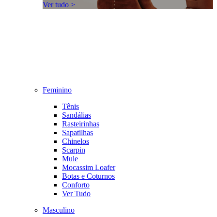
Ver tudo >
Feminino
Tênis
Sandálias
Rasteirinhas
Sapatilhas
Chinelos
Scarpin
Mule
Mocassim Loafer
Botas e Coturnos
Conforto
Ver Tudo
Masculino