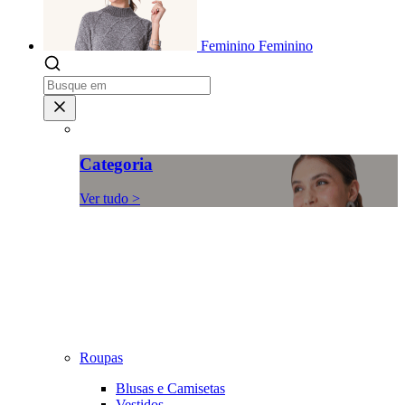
Feminino
Feminino
Categoria
Ver tudo >
Roupas
Blusas e Camisetas
Vestidos