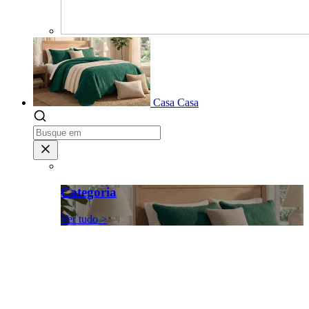
Casa
Casa
Categoria
Ver tudo >