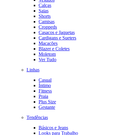
Calças
Saias
Shorts
Camisas
Croppeds
Casacos e Jaquetas
Cardigans e Sueters
Macacões
Blazer e Coletes
Moletom
Ver Tudo
Linhas
Casual
Íntimo
Fitness
Praia
Plus Size
Gestante
Tendências
Básicos e Jeans
Looks para Trabalho