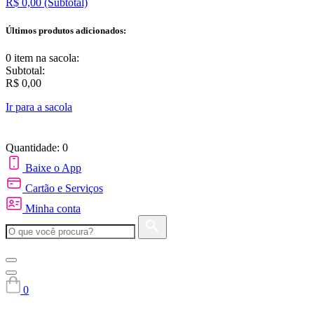
R$ 0,00
(Subtotal)
Últimos produtos adicionados:
0 item
na sacola:
Subtotal:
R$ 0,00
Ir para a sacola
Quantidade: 0
Baixe o App
Cartão e Serviços
Minha conta
0