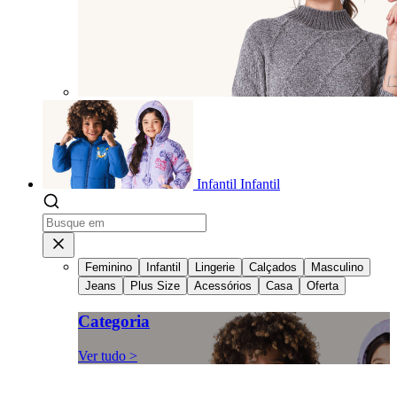
Infantil
Infantil
Feminino
Infantil
Lingerie
Calçados
Masculino
Jeans
Plus Size
Acessórios
Casa
Oferta
Categoria
Ver tudo >