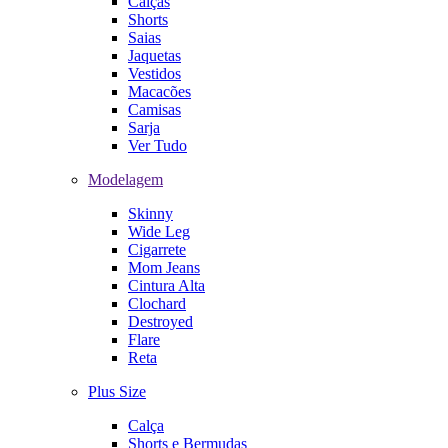
Calças
Shorts
Saias
Jaquetas
Vestidos
Macacões
Camisas
Sarja
Ver Tudo
Modelagem
Skinny
Wide Leg
Cigarrete
Mom Jeans
Cintura Alta
Clochard
Destroyed
Flare
Reta
Plus Size
Calça
Shorts e Bermudas