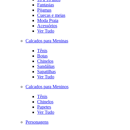
Fantasias
Pijamas
Cuecas e meias
Moda Praia
Acessórios
Ver Tudo
Calçados para Meninas
Tênis
Botas
Chinelos
Sandálias
Sapatilhas
Ver Tudo
Calçados para Meninos
Tênis
Chinelos
Papetes
Ver Tudo
Personagens