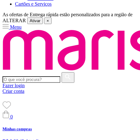
Cartões e Serviços
As ofertas de
Entrega rápida
estão personalizados para a região de
ALTERAR
Ativar
×
Menu
Fazer login
Criar conta
0
Minhas compras