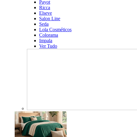
Payot
Ricca
Elseve
Salon Line
Seda
Lola Cosméticos
Colorama
Impala
Ver Tudo