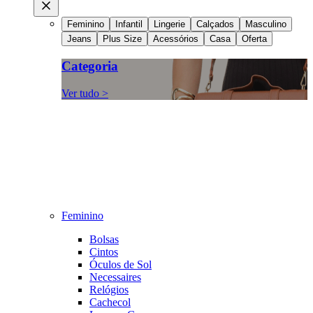
Feminino
Infantil
Lingerie
Calçados
Masculino
Jeans
Plus Size
Acessórios
Casa
Oferta
Categoria
Ver tudo >
Feminino
Bolsas
Cintos
Óculos de Sol
Necessaires
Relógios
Cachecol