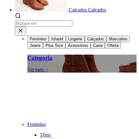
Calçados
Calçados
Feminino
Infantil
Lingerie
Calçados
Masculino
Jeans
Plus Size
Acessórios
Casa
Oferta
Categoria
Ver tudo >
Feminino
Tênis