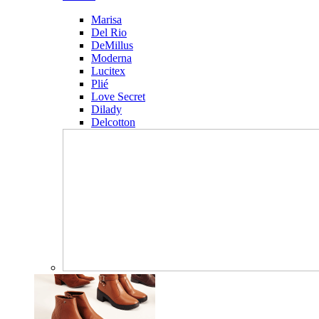
Marisa
Del Rio
DeMillus
Moderna
Lucitex
Plié
Love Secret
Dilady
Delcotton