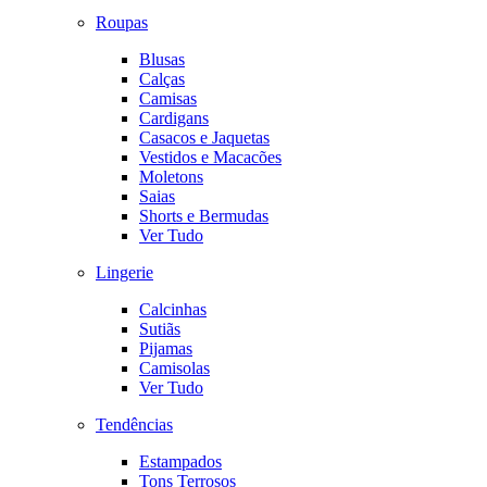
Roupas
Blusas
Calças
Camisas
Cardigans
Casacos e Jaquetas
Vestidos e Macacões
Moletons
Saias
Shorts e Bermudas
Ver Tudo
Lingerie
Calcinhas
Sutiãs
Pijamas
Camisolas
Ver Tudo
Tendências
Estampados
Tons Terrosos