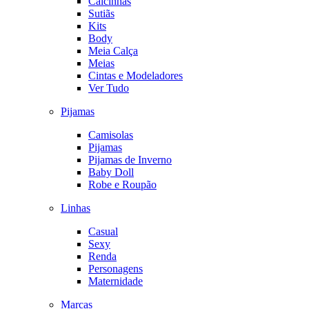
Calcinhas
Sutiãs
Kits
Body
Meia Calça
Meias
Cintas e Modeladores
Ver Tudo
Pijamas
Camisolas
Pijamas
Pijamas de Inverno
Baby Doll
Robe e Roupão
Linhas
Casual
Sexy
Renda
Personagens
Maternidade
Marcas