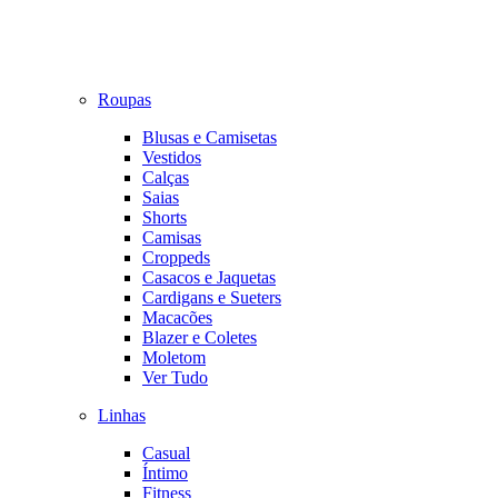
Roupas
Blusas e Camisetas
Vestidos
Calças
Saias
Shorts
Camisas
Croppeds
Casacos e Jaquetas
Cardigans e Sueters
Macacões
Blazer e Coletes
Moletom
Ver Tudo
Linhas
Casual
Íntimo
Fitness